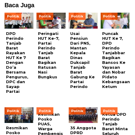
Baca Juga
Politik
Politik
Politik
Politik
DPD
Peringati
Usai
Puncak
Perindo
HUT Ke-7,
Pensiun
HUT Ke 7,
Tanjab
Partai
Dari PNS,
DPD
Barat
Perindo
Mantan
Perindo
Rayakan
Tanjab
Kepala
Tanjabbar
HUT Ke 7
Barat
Dinas
Bagikan
Dengan
Bagikan
Dukcapil
Bansos Ke
Do’a
Ratusan
Tanjab
Yayasan
Bersama
Nasi
Barat
dan Nobar
Pengurus,
Bungkus
Gabung Ke
Pidato
DPC dan
Partai
Kebangsaan
Sayap
Perindo
Ketum
Partai
Politik
Politik
Politik
Politik
Resmikan
Ketua DPD
Posko
Perindo
PUAS,
Tanjab
Resmikan
35 Anggota
Warga
Barat Minta
Posko
DPRD
Pembengis
Seluruh