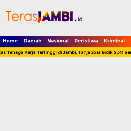
mgid.com, 522897, DIRECT, d4c29acad76ce94f
Home
Daerah
Nasional
Peristiwa
Kriminal
s Tenaga Kerja Tertinggi di Jambi, Tanjabbar Bidik SDM Berd