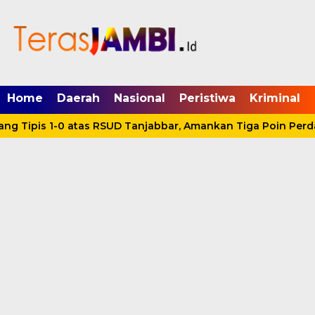
mgid.com, 522897, DIRECT, d4c29acad76ce94f
Home
Daerah
Nasional
Peristiwa
Kriminal
g Tipis 1-0 atas RSUD Tanjabbar, Amankan Tiga Poin Perda