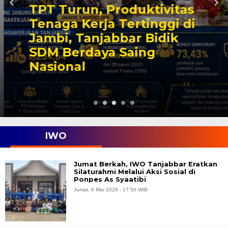
TPT Turun, Produktivitas
Tenaga Kerja Tertinggi di
Jambi, Tanjabbar Bidik
SDM Berdaya Saing
Nasional
IWO
Jumat Berkah, IWO Tanjabbar Eratkan
Silaturahmi Melalui Aksi Sosial di
Ponpes As Syaatibi
Jumat, 6 Mar 2026 - 17:50 WIB