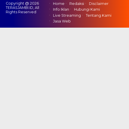
Copyright @ 2026
Home
Redaksi
Disclaimer
TERASJAMBI.ID, All
Info Iklan
Hubungi Kami
Rights Reserved
Live Streaming
Tentang Kami
Jasa Web