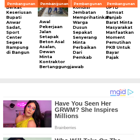
Pembangunan
Pembangunan
Pembangunan
Pembangunan
Berkat
Kondisi
UPTD
Keseriusan
Jembatan
Samsat
Bupati
Memprihatinkan,
Tanjab
Awal
Anwar
Warga
Barat Minta
Pekerjaan
Sadat,
Dusun
Masyarakat
Jalan
Sport
Sepakat
Manfaatkan
Setapak
Center
Senyerang
Moment
Beton Asal
Segera
Minta
Pemutihan
Asalan,
Rampung
Perbaikan
PKB Untuk
Dewan
di Bangun
Dari
Bayar
Minta
Pemkab
Pajak
Kontraktor
Bertanggungjawab