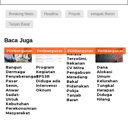
Breaking News
Headline
Proyek
setapak Beton
Tanjab Barat
Baca Juga
Pembangunan
Pembangunan
Pembangunan
Pembangunan
Merasa
Terzolimi,
Rekanan
Bangun
Program
Dana
CV Mitra
Dermaga
Kegiatan
Alokasi
Pengabuan
Penyeberangan
TPS3R
Umum
Meradang
Pasar
Diduga ada
Kelurahan
Bakal
Senin,
Intervensi
Tungkal
Pidanakan
Anwar
Oknum
Harapan
Pokja
Sadat:
Diduga
Tanjab
Untuk
Hilang
Barat
Kebutuhan
Perekonomian
Masyarakat