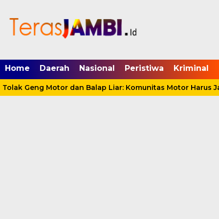
mgid.com, 522897, DIRECT, d4c29acad76ce94f
Home
Daerah
Nasional
Peristiwa
Kriminal
olak Geng Motor dan Balap Liar: Komunitas Motor Harus Jad