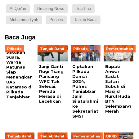
Al Qur'an
Breaking News
Headline
Muhammadiyah
Ponpes
Tanjab Barat
Baca Juga
Pilkada
Tanjab Barat
Pilkada
Pemerintahan
Satukan
Suara,
Warga
Janji Ganti
Ciptakan
Bupati
Patunas
Rugi Tiang
Pilkada
Anwar
Siap
Pancang
Damai
Sadat
Menangkan
WFC Tak
2024,
Safari
UAS
Selesai,
Polres
Subuh di
Katamso di
Pemda
Tanjabbar
Masjid
Pilkada
Merasa di
Jalin
Nurul Huda
Tanjabbar
Lecehkan
Silaturahmi
BTN
ke
Selempang
Sekretariat
Merah
SMSI
Tanjab Barat
Tanjab Barat
Pemerintahan
DPRD