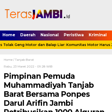
mgid.com, 522897, DIRECT, d4c29acad76ce94f
Home
Daerah
Nasional
Peristiwa
Kriminal
olak Geng Motor dan Balap Liar: Komunitas Motor Harus Ja
Home /
Tanjab Barat
Rabu, 23 Maret 2022 - 09:28 WIB
Pimpinan Pemuda
Muhammadiyah Tanjab
Barat Bersama Ponpes
Darul Arifin Jambi