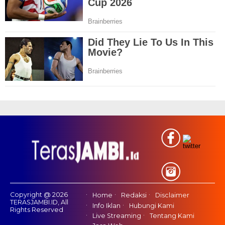
Copyright @ 2026
Home
Redaksi
Disclaimer
TERASJAMBI.ID, All
Info Iklan
Hubungi Kami
Rights Reserved
Live Streaming
Tentang Kami