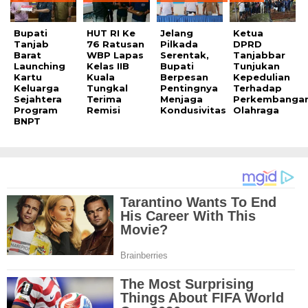
Bupati
HUT RI Ke
Jelang
Ketua
Tanjab
76 Ratusan
Pilkada
DPRD
Barat
WBP Lapas
Serentak,
Tanjabbar
Launching
Kelas IIB
Bupati
Tunjukan
Kartu
Kuala
Berpesan
Kepedulian
Keluarga
Tungkal
Pentingnya
Terhadap
Sejahtera
Terima
Menjaga
Perkembanga
Program
Remisi
Kondusivitas
Olahraga
BNPT