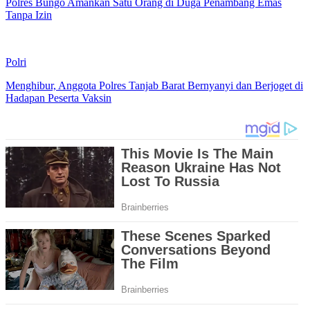
Polres Bungo Amankan Satu Orang di Duga Penambang Emas
Tanpa Izin
Polri
Menghibur, Anggota Polres Tanjab Barat Bernyanyi dan Berjoget di
Hadapan Peserta Vaksin