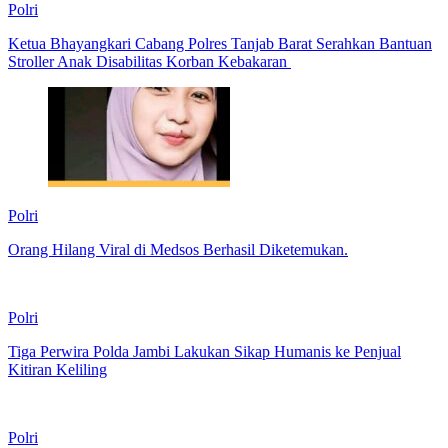
Polri
Ketua Bhayangkari Cabang Polres Tanjab Barat Serahkan Bantuan
Stroller Anak Disabilitas Korban Kebakaran
Polri
Orang Hilang Viral di Medsos Berhasil Diketemukan.
Polri
Tiga Perwira Polda Jambi Lakukan Sikap Humanis ke Penjual
Kitiran Keliling
Polri