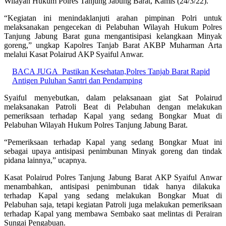
Wilayah Hukum Polres Tanjung Jabung Barat, Kamis (24/3/22).
“Kegiatan ini menindaklanjuti arahan pimpinan Polri untuk
melaksanakan pengecekan di Pelabuhan Wilayah Hukum Polres
Tanjung Jabung Barat guna mengantisipasi kelangkaan Minyak
goreng,” ungkap Kapolres Tanjab Barat AKBP Muharman Arta
melalui Kasat Polairud AKP Syaiful Anwar.
BACA JUGA
Pastikan Kesehatan,Polres Tanjab Barat Rapid
Antigen Puluhan Santri dan Pendamping
Syaiful menyebutkan, dalam pelaksanaan giat Sat Polairud
melaksanakan Patroli Beat di Pelabuhan dengan melakukan
pemeriksaan terhadap Kapal yang sedang Bongkar Muat di
Pelabuhan Wilayah Hukum Polres Tanjung Jabung Barat.
“Pemeriksaan terhadap Kapal yang sedang Bongkar Muat ini
sebagai upaya antisipasi penimbunan Minyak goreng dan tindak
pidana lainnya,” ucapnya.
Kasat Polairud Polres Tanjung Jabung Barat AKP Syaiful Anwar
menambahkan, antisipasi penimbunan tidak hanya dilakuka
terhadap Kapal yang sedang melakukan Bongkar Muat di
Pelabuhan saja, tetapi kegiatan Patroli juga melakukan pemeriksaan
terhadap Kapal yang membawa Sembako saat melintas di Perairan
Sungai Pengabuan.