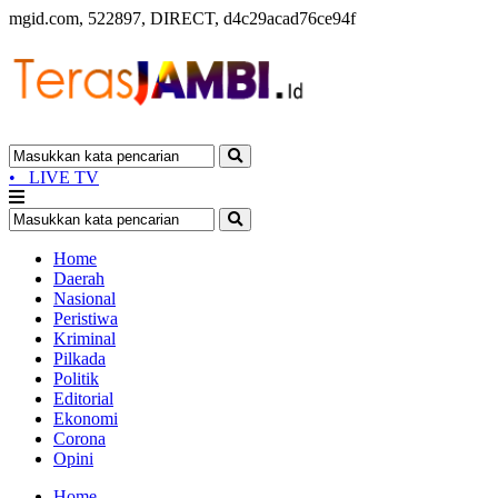
mgid.com, 522897, DIRECT, d4c29acad76ce94f
•
LIVE TV
Home
Daerah
Nasional
Peristiwa
Kriminal
Pilkada
Politik
Editorial
Ekonomi
Corona
Opini
Home