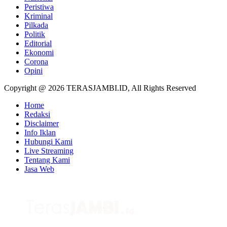
Peristiwa
Kriminal
Pilkada
Politik
Editorial
Ekonomi
Corona
Opini
Copyright @ 2026 TERASJAMBI.ID, All Rights Reserved
Home
Redaksi
Disclaimer
Info Iklan
Hubungi Kami
Live Streaming
Tentang Kami
Jasa Web