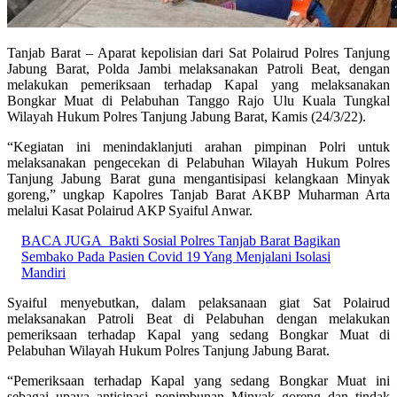
Tanjab Barat – Aparat kepolisian dari Sat Polairud Polres Tanjung
Jabung Barat, Polda Jambi melaksanakan Patroli Beat, dengan
melakukan pemeriksaan terhadap Kapal yang melaksanakan
Bongkar Muat di Pelabuhan Tanggo Rajo Ulu Kuala Tungkal
Wilayah Hukum Polres Tanjung Jabung Barat, Kamis (24/3/22).
“Kegiatan ini menindaklanjuti arahan pimpinan Polri untuk
melaksanakan pengecekan di Pelabuhan Wilayah Hukum Polres
Tanjung Jabung Barat guna mengantisipasi kelangkaan Minyak
goreng,” ungkap Kapolres Tanjab Barat AKBP Muharman Arta
melalui Kasat Polairud AKP Syaiful Anwar.
BACA JUGA
Bakti Sosial Polres Tanjab Barat Bagikan
Sembako Pada Pasien Covid 19 Yang Menjalani Isolasi
Mandiri
Syaiful menyebutkan, dalam pelaksanaan giat Sat Polairud
melaksanakan Patroli Beat di Pelabuhan dengan melakukan
pemeriksaan terhadap Kapal yang sedang Bongkar Muat di
Pelabuhan Wilayah Hukum Polres Tanjung Jabung Barat.
“Pemeriksaan terhadap Kapal yang sedang Bongkar Muat ini
sebagai upaya antisipasi penimbunan Minyak goreng dan tindak