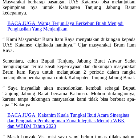
Masyarakat berharap pasangan UAS Katamso bisa melanjutkan
kepimpinan nya untuk Kabupaten Tanjung Jabung Barat
kedepannya.
BACA JUGA
Warga Terjun Jaya Berkebun Buah Menjadi
Penghasilan Yang Menjanjikan
” Kami Masyarakat Bram Itam Raya menyatakan dukungan kepada
UAS Katamso dipilkada nantinya.” Ujar masyarakat Bram Itam
Raya.
Sementara, calon Bupati Tanjung Jabung Barat Anwar Sadat
mengucapkan terima kasih kepercayaan dan dukungan masyarakat
Bram Itam Raya untuk melanjutkan 2 periode dalam rangka
melanjutkan pembangunan untuk Kabupaten Tanjung Jabung Barat.
” Saya insyaallah akan mencalonkan kembali sebagai Bupati
Tanjung Jabung Barat bersama Katamso. Mohon dukungannya,
karena tanpa dukungan masyarakat kami tidak bisa berbuat apa-
apa.” Katanya.
BACA JUGA
Kakanim Kuala Tungkal Ikuti Acara Sinergitas
dan Penguatan Pembangunan Zona Integritas Menuju WBK
dan WBBM Tahun 2023
” Masih banyak Visi misi saya yang belum tuntas dilaksanakan,