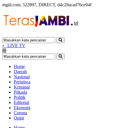
mgid.com, 522897, DIRECT, d4c29acad76ce94f
•
LIVE TV
Home
Daerah
Nasional
Peristiwa
Kriminal
Pilkada
Politik
Editorial
Ekonomi
Corona
Opini
Home