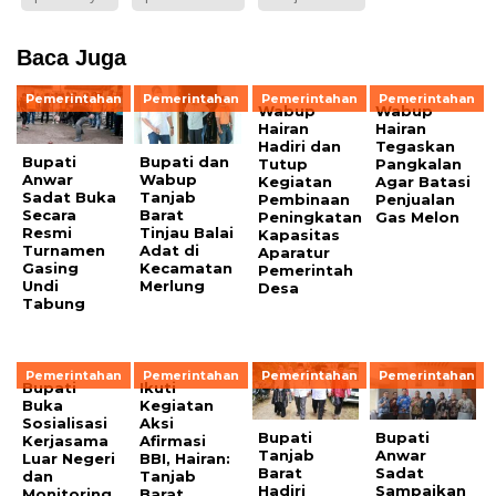
Baca Juga
Pemerintahan
Pemerintahan
Pemerintahan
Pemerintahan
Wabup
Wabup
Hairan
Hairan
Hadiri dan
Tegaskan
Bupati
Bupati dan
Tutup
Pangkalan
Anwar
Wabup
Kegiatan
Agar Batasi
Sadat Buka
Tanjab
Pembinaan
Penjualan
Secara
Barat
Peningkatan
Gas Melon
Resmi
Tinjau Balai
Kapasitas
Turnamen
Adat di
Aparatur
Gasing
Kecamatan
Pemerintah
Undi
Merlung
Desa
Tabung
Pemerintahan
Pemerintahan
Pemerintahan
Pemerintahan
Bupati
Ikuti
Buka
Kegiatan
Sosialisasi
Aksi
Bupati
Bupati
Kerjasama
Afirmasi
Tanjab
Anwar
Luar Negeri
BBI, Hairan:
Barat
Sadat
dan
Tanjab
Hadiri
Sampaikan
Monitoring
Barat