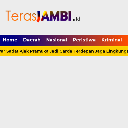
mgid.com, 522897, DIRECT, d4c29acad76ce94f
Home
Daerah
Nasional
Peristiwa
Kriminal
r Sadat Ajak Pramuka Jadi Garda Terdepan Jaga Lingkungan