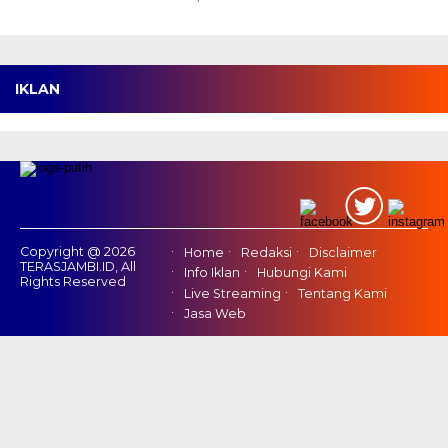
IKLAN
Copyright @ 2026
Home
Redaksi
Disclaimer
TERASJAMBI.ID, All
Info Iklan
Hubungi Kami
Rights Reserved
Live Streaming
Tentang Kami
Jasa Web