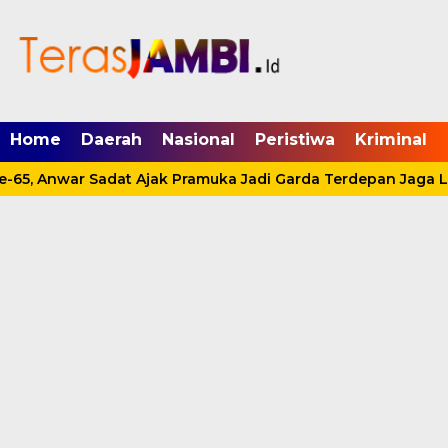
mgid.com, 522897, DIRECT, d4c29acad76ce94f
Home
Daerah
Nasional
Peristiwa
Kriminal
-65, Anwar Sadat Ajak Pramuka Jadi Garda Terdepan Jaga L