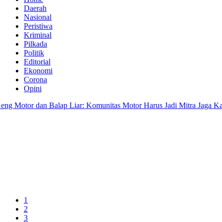
Daerah
Nasional
Peristiwa
Kriminal
Pilkada
Politik
Editorial
Ekonomi
Corona
Opini
otor dan Balap Liar: Komunitas Motor Harus Jadi Mitra Jaga Kamti
1
2
3