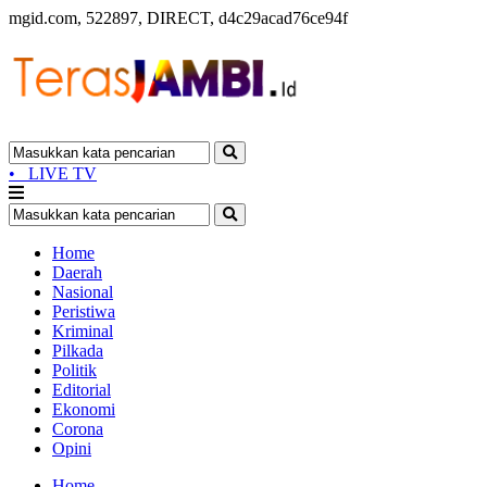
mgid.com, 522897, DIRECT, d4c29acad76ce94f
•
LIVE TV
Home
Daerah
Nasional
Peristiwa
Kriminal
Pilkada
Politik
Editorial
Ekonomi
Corona
Opini
Home