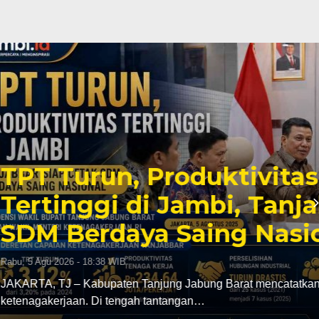
uktivitas Tenaga Kerja
mbi, Tanjabbar Bidik
ing Nasional
g Barat mencatatkan tren positif di sektor
…