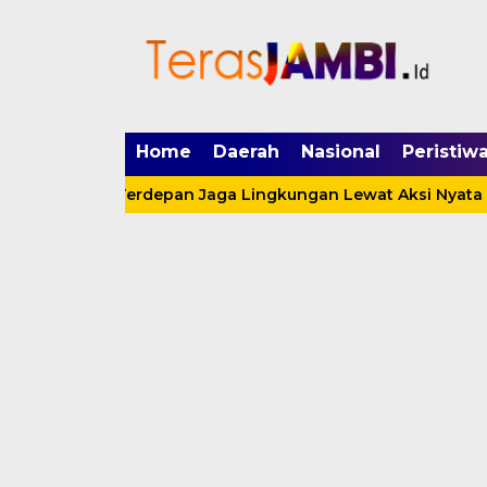
mgid.com, 522897, DIRECT, d4c29acad76ce94f
Home
Daerah
Nasional
Peristiw
di Garda Terdepan Jaga Lingkungan Lewat Aksi Nyata