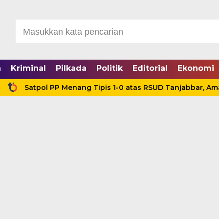
a
Kriminal
Pilkada
Politik
Editorial
Ekonomi
Satpol PP Menang Tipis 1-0 atas RSUD Tanjabbar, Amankan