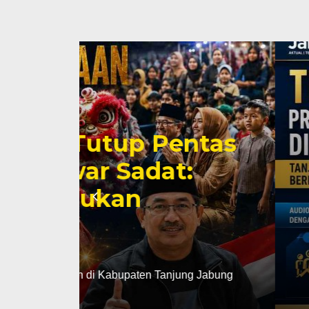
tas
TPT Turun, Prod
Tertinggi di Ja
SDM Berdaya Sa
Rabu, 5 Agu 2026 - 18:38 WIB
 Jabung
JAKARTA, TJ – Kabupaten Tanjung Jabun
ketenagakerjaan. Di tengah tantangan