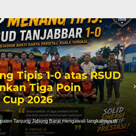
ng Tipis 1-0 atas RSUD
nkan Tiga Poin
 Cup 2026
aten Tanjung Jabung Barat mengawali langkahnya di