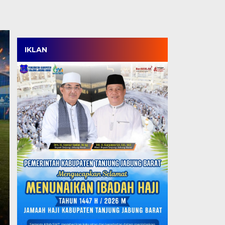
IKLAN
HKM dan Etnis Tiong
Bhineka Kebangsaan,
Persatuan Harus Dij
Sekadar Slogan
Kamis, 6 Agu 2026 - 13:38 WIB
TANJABBAR, TJ – Pergelaran Seni Budaya Bhineka
Barat resmi ditutup dengan…