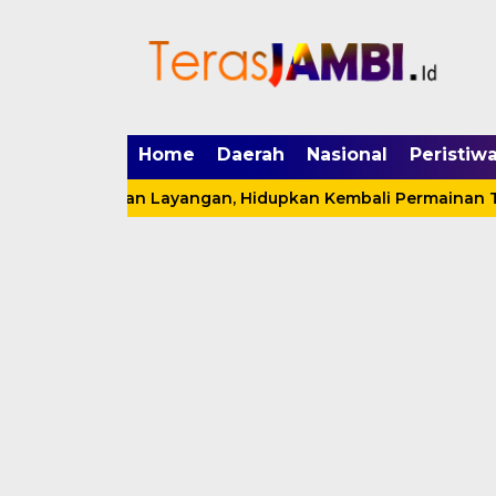
mgid.com, 522897, DIRECT, d4c29acad76ce94f
Home
Daerah
Nasional
Peristiw
a Sauk’an Layangan, Hidupkan Kembali Permainan Tradisio