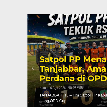
jak
Satpol PP Mena
Tanjabbar, Ama
Perdana di OPD
Kamis, 6 Agu 2026 - 18:05 WIB
idak
TANJABBAR, TJ – Tim Satpol PP Kabup
ajang OPD Cup…