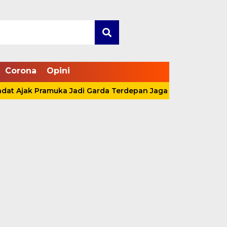
Corona
Opini
ak Pramuka Jadi Garda Terdepan Jaga Lingkungan Lewat Aks