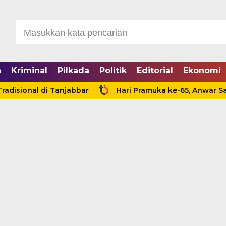
a
Kriminal
Pilkada
Politik
Editorial
Ekonomi
nal di Tanjabbar
Hari Pramuka ke-65, Anwar Sadat Aj