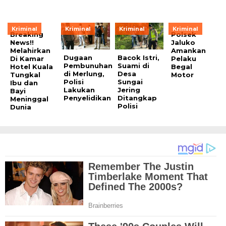
Kriminal
Kriminal
Kriminal
Kriminal
Breaking
Polsek
News!!
Jaluko
Melahirkan
Amankan
Dugaan
Bacok Istri,
Di Kamar
Pelaku
Pembunuhan
Suami di
Hotel Kuala
Begal
di Merlung,
Desa
Tungkal
Motor
Polisi
Sungai
Ibu dan
Lakukan
Jering
Bayi
Penyelidikan
Ditangkap
Meninggal
Polisi
Dunia