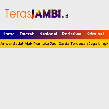
mgid.com, 522897, DIRECT, d4c29acad76ce94f
Home
Daerah
Nasional
Peristiwa
Kriminal
Anwar Sadat Ajak Pramuka Jadi Garda Terdepan Jaga Lingku