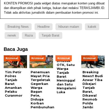
KONTEN PROMOSI pada widget diatas merupakan konten yang dibuat
dan ditampilkan oleh pihak ketiga, bukan dari redaksi TERASJAMBI.ID.
Tidak ada aktivitas jurnalistik dalam pembuatan konten promosi ini.
Breaking News
Headline
hiburan malam
kakek
nenek
Razia
Tanjab Barat
Baca Juga
Kriminal
Kriminal
Kriminal
Kriminal
Ditusuk
OTK, Satu
Warga
Tim Petir
Penemuan
Breaking
Tanjab
Polres
Mayat Pria
News!! Budi
Barat
Tanjab
Tergeletak
Azwar Tiba
Meninggal
Barat
Gegerkan
Dikejari
dan Satu
Amankan
Warga
Tanjab
Mengalami
Pelaku
Bagan
Barat,
Luka
Curanmor
Pete,
Dikawal
Diduga
Resmob
Korban
Polda
Pembunuhan
Jambi