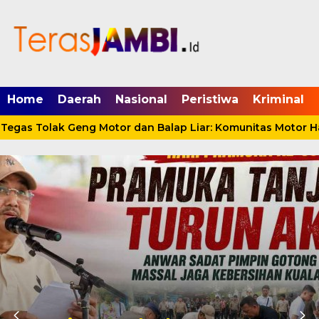
mgid.com, 522897, DIRECT, d4c29acad76ce94f
Home
Daerah
Nasional
Peristiwa
Kriminal
gas Tolak Geng Motor dan Balap Liar: Komunitas Motor Har