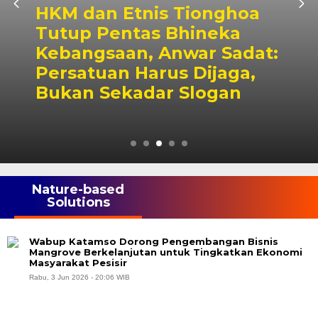
HKM dan Etnis Tionghoa
Tutup Pentas Bhineka
Kebangsaan, Anwar Sadat:
Persatuan Harus Dijaga,
Bukan Sekadar Slogan
Nature-based
Solutions
Wabup Katamso Dorong Pengembangan Bisnis
Mangrove Berkelanjutan untuk Tingkatkan Ekonomi
Masyarakat Pesisir
Rabu, 3 Jun 2026 - 20:06 WIB