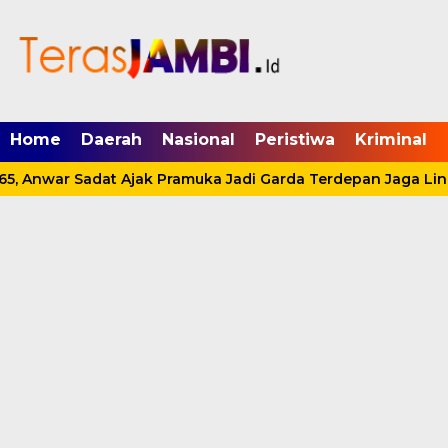
mgid.com, 522897, DIRECT, d4c29acad76ce94f
Home
Daerah
Nasional
Peristiwa
Kriminal
5, Anwar Sadat Ajak Pramuka Jadi Garda Terdepan Jaga Lin