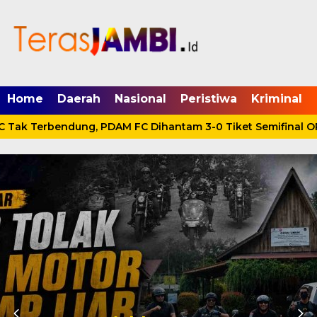
mgid.com, 522897, DIRECT, d4c29acad76ce94f
Home
Daerah
Nasional
Peristiwa
Kriminal
 Tak Terbendung, PDAM FC Dihantam 3-0 Tiket Semifinal OP