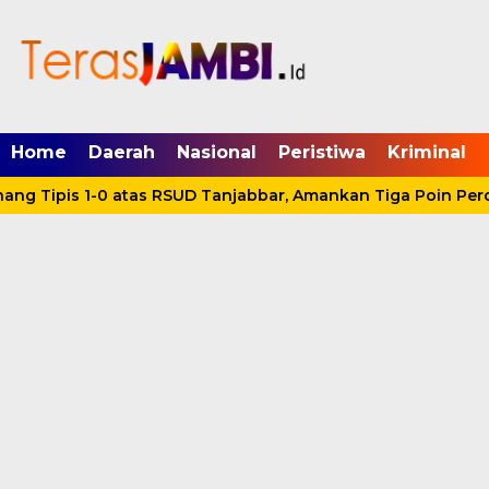
mgid.com, 522897, DIRECT, d4c29acad76ce94f
Home
Daerah
Nasional
Peristiwa
Kriminal
ng Tipis 1-0 atas RSUD Tanjabbar, Amankan Tiga Poin Perd