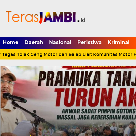
mgid.com, 522897, DIRECT, d4c29acad76ce94f
Home
Daerah
Nasional
Peristiwa
Kriminal
egas Tolak Geng Motor dan Balap Liar: Komunitas Motor Ha