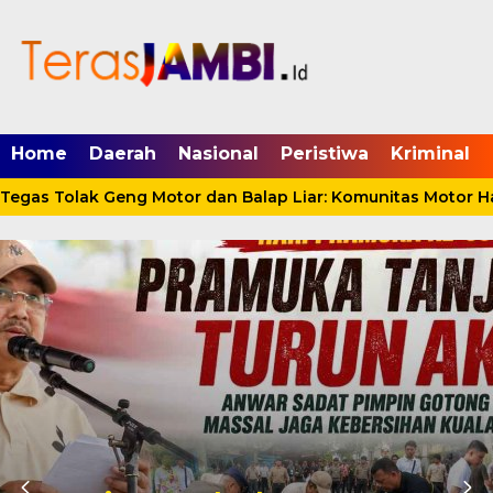
mgid.com, 522897, DIRECT, d4c29acad76ce94f
Home
Daerah
Nasional
Peristiwa
Kriminal
gas Tolak Geng Motor dan Balap Liar: Komunitas Motor Haru