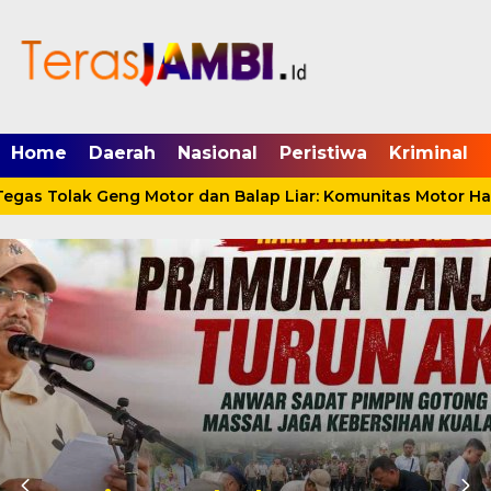
mgid.com, 522897, DIRECT, d4c29acad76ce94f
Home
Daerah
Nasional
Peristiwa
Kriminal
as Tolak Geng Motor dan Balap Liar: Komunitas Motor Haru