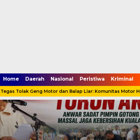
mgid.com, 522897, DIRECT, d4c29acad76ce94f
Home
Daerah
Nasional
Peristiwa
Kriminal
egas Tolak Geng Motor dan Balap Liar: Komunitas Motor Har