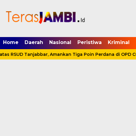
mgid.com, 522897, DIRECT, d4c29acad76ce94f
Home
Daerah
Nasional
Peristiwa
Kriminal
atas RSUD Tanjabbar, Amankan Tiga Poin Perdana di OPD Cu