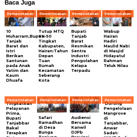
Baca Juga
Pemerintahan
Pemerintahan
Pemerintahan
Pemerintahan
10
Tutup MTQ
Bupati
Wabup
Muharram,Bupati
Ke-50
Tanjab
Hairan
Tanjab
Tingkat
Barat
Hadiri
Barat dan
Kabupaten,
Resmikan
Maulid Nabi
Istri
Hairan:Tahun
Sentra
di Masjid
Berikan
Depan
Industri
Hidayatul
Santunan
Tuan
Pengolahan
Rahman
pada Anak
Rumah
Kelapa
Teluk Nilau
Yatim dan
Kecamatan
Terpadu
Kaum
Seberang
Dhuafa
Kota
Pemerintahan
Pemerintahan
Pemerintahan
Pemerintahan
Tingkatkan
Dorong
Pelayanan
Pengelolaan
Prima,
Mangrove
Safari
Audiensi
Bupati
di
Ramadhan
Bersama
Tanjabbar
Tanjabbar,
di Desa
Kanwil
Bakal
Anwar
Bunga
DJPb
Terapkan
Sadat:
Tanjung,
Provinsi