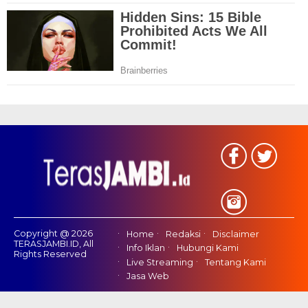
Copyright @ 2026
Home
Redaksi
Disclaimer
TERASJAMBI.ID, All
Info Iklan
Hubungi Kami
Rights Reserved
Live Streaming
Tentang Kami
Jasa Web