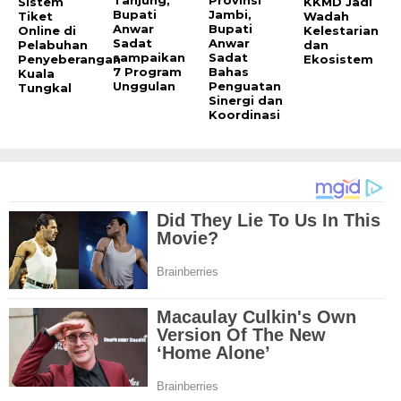
Sistem
KKMD Jadi
Bupati
Jambi,
Tiket
Wadah
Anwar
Bupati
Online di
Kelestarian
Sadat
Anwar
Pelabuhan
dan
sampaikan
Sadat
Penyeberangan
Ekosistem
7 Program
Bahas
Kuala
Unggulan
Penguatan
Tungkal
Sinergi dan
Koordinasi