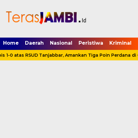
mgid.com, 522897, DIRECT, d4c29acad76ce94f
Home
Daerah
Nasional
Peristiwa
Kriminal
s 1-0 atas RSUD Tanjabbar, Amankan Tiga Poin Perdana di 