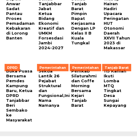
Anwar
Tanjabbar
Tanjab
Hairan
Sadat
Jabat
Barat
Hadiri
Pantau
Ketua
Pimpin
Upacara
Proses
Bidang
Rapat
Peringatan
Pemadaman
Ekonomi
Kerjasama
HUT
Kebakaran
Kreatif dan
Dengan LP
Otonomi
di Lorong
UMKM
Kelas II B
Daerah
Banten
Forsesdasi
Kuala
XXVII Tahun
Jambi
Tungkal
2023 di
2024-2027
Makassar
DPRD
Pemerintahan
Pemerintahan
Tanjab Barat
Buka Puasa
Sekda
Pemkab
115 Kafilah
Bersama
Lantik 26
Silaturahmi
Ikuti
Pemdes
Pejabat
dan Coffe
Lomba
Kampung
Struktural
Morning
MTQ
Baru, Ketua
dan
Bersama
Tingkat
DPRD
Fungsional,Ini
Kejari
Desa
Tanjabbar
Nama
Tanjab
Sungai
Beri
Namanya
Barat
Kepayang
Sembako
ke
Masyarakat