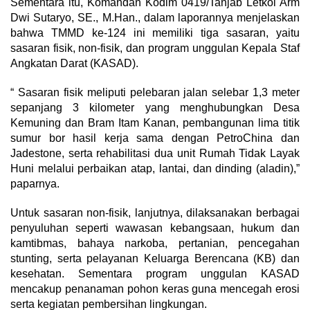
Sementara itu, Komandan Kodim 0419/Tanjab Letkol Arm
Dwi Sutaryo, SE., M.Han., dalam laporannya menjelaskan
bahwa TMMD ke-124 ini memiliki tiga sasaran, yaitu
sasaran fisik, non-fisik, dan program unggulan Kepala Staf
Angkatan Darat (KASAD).
“ Sasaran fisik meliputi pelebaran jalan selebar 1,3 meter
sepanjang 3 kilometer yang menghubungkan Desa
Kemuning dan Bram Itam Kanan, pembangunan lima titik
sumur bor hasil kerja sama dengan PetroChina dan
Jadestone, serta rehabilitasi dua unit Rumah Tidak Layak
Huni melalui perbaikan atap, lantai, dan dinding (aladin),”
paparnya.
Untuk sasaran non-fisik, lanjutnya, dilaksanakan berbagai
penyuluhan seperti wawasan kebangsaan, hukum dan
kamtibmas, bahaya narkoba, pertanian, pencegahan
stunting, serta pelayanan Keluarga Berencana (KB) dan
kesehatan. Sementara program unggulan KASAD
mencakup penanaman pohon keras guna mencegah erosi
serta kegiatan pembersihan lingkungan.