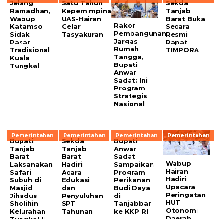
Jelang
Satu Tahun
Sekda
Ramadhan,
Kepemimpinan
Tanjab
Wabup
UAS-Hairan
Barat Buka
Rakor
Katamso
Gelar
Secara
Pembangunan
Sidak
Tasyakuran
Resmi
Jargas
Pasar
Rapat
Rumah
Tradisional
TIMPORA
Tangga,
Kuala
Bupati
Tungkal
Anwar
Sadat: Ini
Program
Strategis
Nasional
Pemerintahan
Pemerintahan
Pemerintahan
Pemerintahan
Bupati
Sekda
Bupati
Tanjab
Tanjab
Anwar
Barat
Barat
Sadat
Wabup
Laksanakan
Hadiri
Sampaikan
Hairan
Safari
Acara
Program
Hadiri
Subuh di
Edukasi
Perikanan
Upacara
Masjid
dan
Budi Daya
Peringatan
Jihadus
Penyuluhan
di
HUT
Sholihin
SPT
Tanjabbar
Otonomi
Kelurahan
Tahunan
ke KKP RI
Daerah