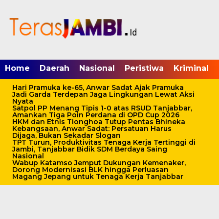
mgid.com, 522897, DIRECT, d4c29acad76ce94f
Home
Daerah
Nasional
Peristiwa
Kriminal
Hari Pramuka ke-65, Anwar Sadat Ajak Pramuka
Jadi Garda Terdepan Jaga Lingkungan Lewat Aksi
Nyata
Satpol PP Menang Tipis 1-0 atas RSUD Tanjabbar,
Amankan Tiga Poin Perdana di OPD Cup 2026
HKM dan Etnis Tionghoa Tutup Pentas Bhineka
Kebangsaan, Anwar Sadat: Persatuan Harus
Dijaga, Bukan Sekadar Slogan
TPT Turun, Produktivitas Tenaga Kerja Tertinggi di
Jambi, Tanjabbar Bidik SDM Berdaya Saing
Nasional
Wabup Katamso Jemput Dukungan Kemenaker,
Dorong Modernisasi BLK hingga Perluasan
Magang Jepang untuk Tenaga Kerja Tanjabbar