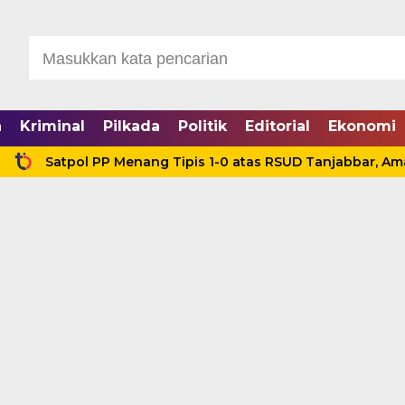
a
Kriminal
Pilkada
Politik
Editorial
Ekonomi
pol PP Menang Tipis 1-0 atas RSUD Tanjabbar, Amankan Tig