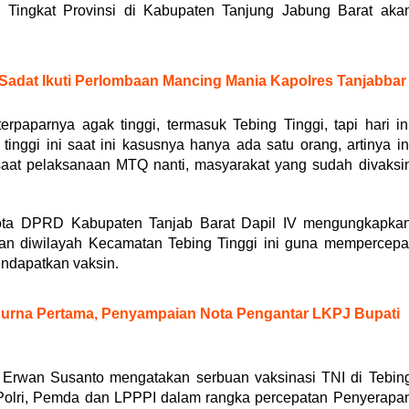
 Tingkat Provinsi di Kabupaten Tanjung Jabung Barat aka
 Sadat Ikuti Perlombaan Mancing Mania Kapolres Tanjabbar
rpaparnya agak tinggi, termasuk Tebing Tinggi, tapi hari in
 tinggi ini saat ini kasusnya hanya ada satu orang, artinya in
 saat pelaksanaan MTQ nanti, masyarakat yang sudah divaksi
ta DPRD Kabupaten Tanjab Barat Dapil IV mengungkapka
kan diwilayah Kecamatan Tebing Tinggi ini guna mempercepa
ndapatkan vaksin.
purna Pertama, Penyampaian Nota Pengantar LKPJ Bupati
. Erwan Susanto mengatakan serbuan vaksinasi TNI di Tebin
I-Polri, Pemda dan LPPPI dalam rangka percepatan Penyerapa