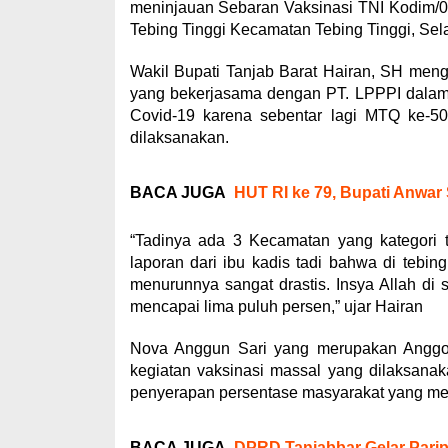
meninjauan Sebaran Vaksinasi TNI Kodim/0
Tebing Tinggi Kecamatan Tebing Tinggi, Sela
Wakil Bupati Tanjab Barat Hairan, SH meng
yang bekerjasama dengan PT. LPPPI dalam 
Covid-19 karena sebentar lagi MTQ ke-50
dilaksanakan.
BACA JUGA
HUT RI ke 79, Bupati Anwar
“Tadinya ada 3 Kecamatan yang kategori te
laporan dari ibu kadis tadi bahwa di tebing
menurunnya sangat drastis. Insya Allah di
mencapai lima puluh persen,” ujar Hairan
Nova Anggun Sari yang merupakan Anggo
kegiatan vaksinasi massal yang dilaksana
penyerapan persentase masyarakat yang me
BACA JUGA
DPRD Tanjabbar Gelar Pari