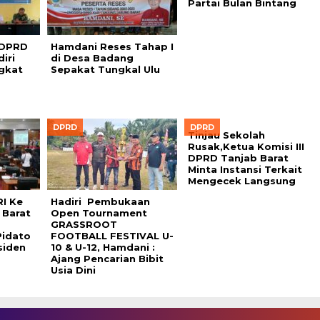
Partai Bulan Bintang
I DPRD
Hamdani Reses Tahap I
iri
di Desa Badang
gkat
Sepakat Tungkal Ulu
DPRD
DPRD
Tinjau Sekolah
Rusak,Ketua Komisi III
DPRD Tanjab Barat
Minta Instansi Terkait
Mengecek Langsung
I Ke
Hadiri Pembukaan
 Barat
Open Tournament
GRASSROOT
idato
FOOTBALL FESTIVAL U-
siden
10 & U-12, Hamdani :
Ajang Pencarian Bibit
Usia Dini