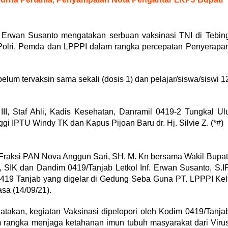
. Erwan Susanto mengatakan serbuan vaksinasi TNI di Tebin
I-Polri, Pemda dan LPPPI dalam rangka percepatan Penyerapa
lum tervaksin sama sekali (dosis 1) dan pelajar/siswa/siswi 1
 III, Staf Ahli, Kadis Kesehatan, Danramil 0419-2 Tungkal Ul
gi IPTU Windy TK dan Kapus Pijoan Baru dr. Hj. Silvie Z. (*#)
Fraksi PAN Nova Anggun Sari, SH, M. Kn bersama Wakil Bupat
 SIK dan Dandim 0419/Tanjab Letkol Inf. Erwan Susanto, S.I
419 Tanjab yang digelar di Gedung Seba Guna PT. LPPPI Kel
sa (14/09/21).
atakan, kegiatan Vaksinasi dipelopori oleh Kodim 0419/Tanja
rangka menjaga ketahanan imun tubuh masyarakat dari Viru