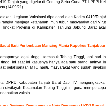
419 Tanjab yang digelar di Gedung Seba Guna PT. LPPPI Kel
sa (14/09/21).
atakan, kegiatan Vaksinasi dipelopori oleh Kodim 0419/Tanja
rangka menjaga ketahanan imun tubuh masyarakat dari Viru
 Tingkat Provinsi di Kabupaten Tanjung Jabung Barat aka
 Sadat Ikuti Perlombaan Mancing Mania Kapolres Tanjabbar
rpaparnya agak tinggi, termasuk Tebing Tinggi, tapi hari in
 tinggi ini saat ini kasusnya hanya ada satu orang, artinya in
 saat pelaksanaan MTQ nanti, masyarakat yang sudah divaksi
ta DPRD Kabupaten Tanjab Barat Dapil IV mengungkapka
kan diwilayah Kecamatan Tebing Tinggi ini guna mempercepa
ndapatkan vaksin.
purna Pertama, Penyampaian Nota Pengantar LKPJ Bupati