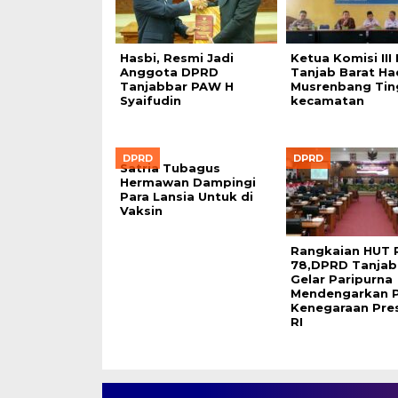
Hasbi, Resmi Jadi
Ketua Komisi II
Anggota DPRD
Tanjab Barat Had
Tanjabbar PAW H
Musrenbang Tin
Syaifudin
kecamatan
DPRD
DPRD
Satria Tubagus
Hermawan Dampingi
Para Lansia Untuk di
Vaksin
Rangkaian HUT R
78,DPRD Tanjab
Gelar Paripurna
Mendengarkan P
Kenegaraan Pre
RI