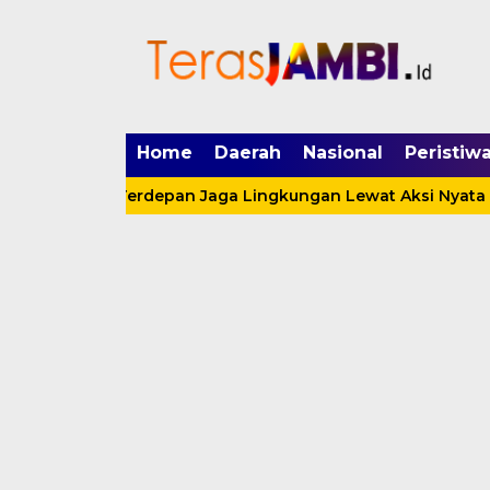
mgid.com, 522897, DIRECT, d4c29acad76ce94f
Home
Daerah
Nasional
Peristiw
Garda Terdepan Jaga Lingkungan Lewat Aksi Nyata
Sat