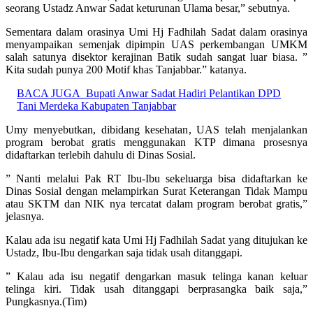
seorang Ustadz Anwar Sadat keturunan Ulama besar,” sebutnya.
Sementara dalam orasinya Umi Hj Fadhilah Sadat dalam orasinya
menyampaikan semenjak dipimpin UAS perkembangan UMKM
salah satunya disektor kerajinan Batik sudah sangat luar biasa. ”
Kita sudah punya 200 Motif khas Tanjabbar.” katanya.
BACA JUGA
Bupati Anwar Sadat Hadiri Pelantikan DPD
Tani Merdeka Kabupaten Tanjabbar
Umy menyebutkan, dibidang kesehatan, UAS telah menjalankan
program berobat gratis menggunakan KTP dimana prosesnya
didaftarkan terlebih dahulu di Dinas Sosial.
” Nanti melalui Pak RT Ibu-Ibu sekeluarga bisa didaftarkan ke
Dinas Sosial dengan melampirkan Surat Keterangan Tidak Mampu
atau SKTM dan NIK nya tercatat dalam program berobat gratis,”
jelasnya.
Kalau ada isu negatif kata Umi Hj Fadhilah Sadat yang ditujukan ke
Ustadz, Ibu-Ibu dengarkan saja tidak usah ditanggapi.
” Kalau ada isu negatif dengarkan masuk telinga kanan keluar
telinga kiri. Tidak usah ditanggapi berprasangka baik saja,”
Pungkasnya.(Tim)