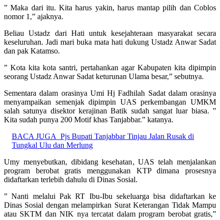
” Maka dari itu. Kita harus yakin, harus mantap pilih dan Coblos
nomor 1,” ajaknya.
Beliau Ustadz dari Hati untuk kesejahteraan masyarakat secara
keseluruhan. Jadi mari buka mata hati dukung Ustadz Anwar Sadat
dan pak Katamso.
” Kota kita kota santri, pertahankan agar Kabupaten kita dipimpin
seorang Ustadz Anwar Sadat keturunan Ulama besar,” sebutnya.
Sementara dalam orasinya Umi Hj Fadhilah Sadat dalam orasinya
menyampaikan semenjak dipimpin UAS perkembangan UMKM
salah satunya disektor kerajinan Batik sudah sangat luar biasa. ”
Kita sudah punya 200 Motif khas Tanjabbar.” katanya.
BACA JUGA
Pjs Bupati Tanjabbar Tinjau Jalan Rusak di
Tungkal Ulu dan Merlung
Umy menyebutkan, dibidang kesehatan, UAS telah menjalankan
program berobat gratis menggunakan KTP dimana prosesnya
didaftarkan terlebih dahulu di Dinas Sosial.
” Nanti melalui Pak RT Ibu-Ibu sekeluarga bisa didaftarkan ke
Dinas Sosial dengan melampirkan Surat Keterangan Tidak Mampu
atau SKTM dan NIK nya tercatat dalam program berobat gratis,”