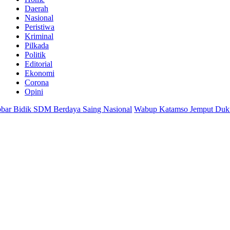
Daerah
Nasional
Peristiwa
Kriminal
Pilkada
Politik
Editorial
Ekonomi
Corona
Opini
r Bidik SDM Berdaya Saing Nasional
Wabup Katamso Jemput Dukungan 