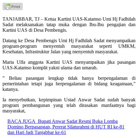
TANJABBAR, TJ – Ketua Kartini UAS-Katamso Umi Hj Fadhilah
Sadat melaksanakan tatap muka dengan Ibu-Ibu pengajian dan
Kartini UAS di Desa Pembengis.
Datang ke Desa Pembengis Umi Hj Fadhilah Sadat menyampaikan
program-program menyentuh masyarakat seperti UMKM,
Kesehatan, Infrastruktur Jalan yang menyentuh masyarakat.
Maria Ulfa anggota Kartini UAS menyampaikan jika pasangan
UAS-Katamso komplit yakni ulama dan umarah.
” Beliau pasangan lengkap tidak hanya berpengalaman di
pemerintahan tetapi juga berpengalaman di bidang keagamaan,”
katanya.
Ia menyebutkan, kepimpinan Ustad Anwar Sadat sudah banyak
program pembangunan yang telah dirasakan manfaatnya bagi
masyarakat,
BACA JUGA
Bupati Anwar Sadat Resmi Buka Lomba
Domino Berpasangan, Pererat Silaturahmi di HUT RI ke-81
dan Hari Jadi Tanjabbar ke-61