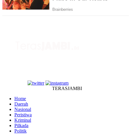
TERASJAMBI
Home
Daerah
Nasional
Peristiwa
Kriminal
Pilkada
Politik