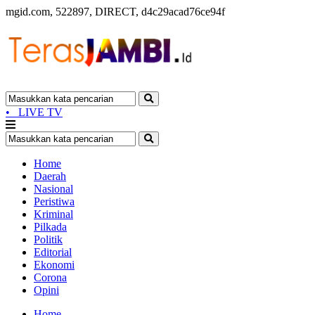
mgid.com, 522897, DIRECT, d4c29acad76ce94f
•
LIVE TV
Home
Daerah
Nasional
Peristiwa
Kriminal
Pilkada
Politik
Editorial
Ekonomi
Corona
Opini
Home