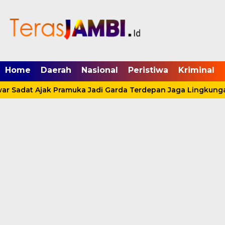
mgid.com, 522897, DIRECT, d4c29acad76ce94f
Home
Daerah
Nasional
Peristiwa
Kriminal
r Sadat Ajak Pramuka Jadi Garda Terdepan Jaga Lingkungan