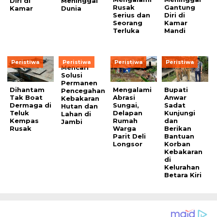
Diri di
Meninggal
Rusak
Gantung
Kamar
Dunia
Serius dan
Diri di
Seorang
Kamar
Terluka
Mandi
Peristiwa
Peristiwa
Peristiwa
Peristiwa
Mencari
Solusi
Permanen
Dihantam
Mengalami
Bupati
Pencegahan
Tak Boat
Abrasi
Anwar
Kebakaran
Dermaga di
Sungai,
Sadat
Hutan dan
Teluk
Delapan
Kunjungi
Lahan di
Kempas
Rumah
dan
Jambi
Rusak
Warga
Berikan
Parit Deli
Bantuan
Longsor
Korban
Kebakaran
di
Kelurahan
Betara Kiri