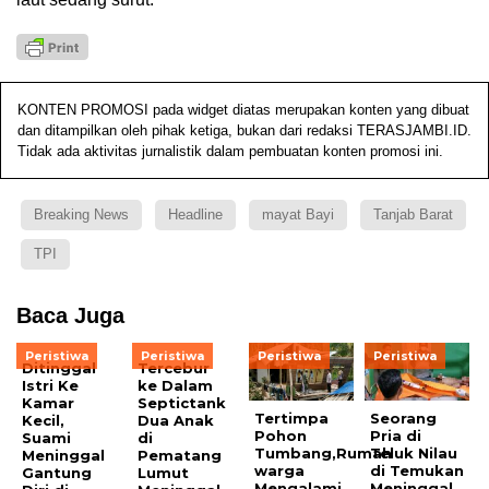
KONTEN PROMOSI pada widget diatas merupakan konten yang dibuat
dan ditampilkan oleh pihak ketiga, bukan dari redaksi TERASJAMBI.ID.
Tidak ada aktivitas jurnalistik dalam pembuatan konten promosi ini.
Breaking News
Headline
mayat Bayi
Tanjab Barat
TPI
Baca Juga
Peristiwa
Peristiwa
Peristiwa
Peristiwa
Ditinggal
Tercebur
Istri Ke
ke Dalam
Kamar
Septictank
Tertimpa
Seorang
Kecil,
Dua Anak
Pohon
Pria di
Suami
di
Tumbang,Rumah
Teluk Nilau
Meninggal
Pematang
warga
di Temukan
Gantung
Lumut
Mengalami
Meninggal