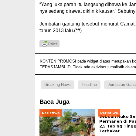
“Yang luka parah itu langsung dibawa ke Ja
nya sedang dirawat diklinik kausar.” Sebutny
Jembatan gantung tersebut menurut Camat
tahun 2013 lalu.(*#)
KONTEN PROMOSI pada widget diatas merupakan konten
TERASJAMBI.ID. Tidak ada aktivitas jurnalistik dalam
Breaking News
Headline
Jembatan Gant
Baca Juga
Peristiwa
Peristiwa
Sebuah Ruko Se
Permanen di Pa
2,5 Tebing Tingg
Terbakar