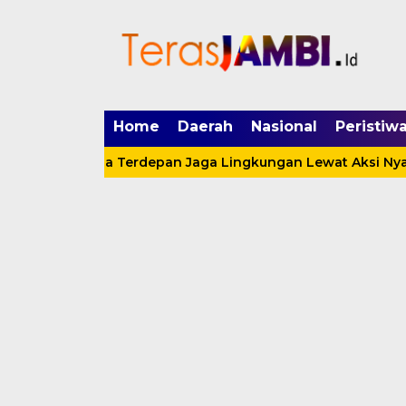
mgid.com, 522897, DIRECT, d4c29acad76ce94f
Home
Daerah
Nasional
Peristiw
a Jadi Garda Terdepan Jaga Lingkungan Lewat Aksi Nyata