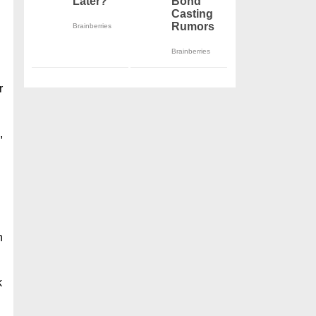
r
,
n
k