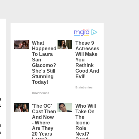
n
s
n
a