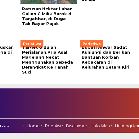
Ratusan Hektar Lahan
Galian C Milik Barok di
Tanjabbar, di Duga
Tak Bayar Pajak
Peristiwa
Peristiwa
guskan
Target 6 Bulan
Bupati Anwar Sadat
ga di
Perjalanan,Pria Asal
Kunjungi dan Berikan
Magelang Nekat
Bantuan Korban
Menggunakan Sepeda
Kebakaran di
Berangkat Ke Tanah
Kelurahan Betara Kiri
Suci
erved
Home
Redaksi
Disclaimer
Info Iklan
Hubungi Ka