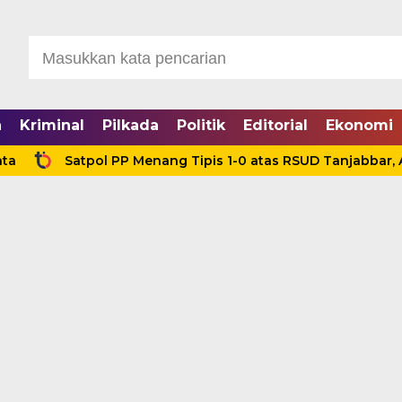
a
Kriminal
Pilkada
Politik
Editorial
Ekonomi
Satpol PP Menang Tipis 1-0 atas RSUD Tanjabbar, Aman