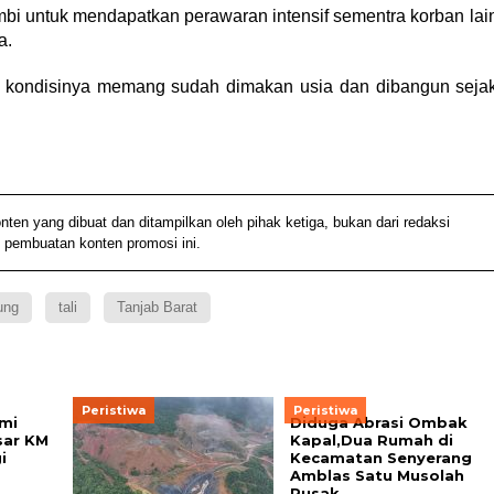
mbi untuk mendapatkan perawaran intensif sementra korban lai
a.
, kondisinya memang sudah dimakan usia dan dibangun seja
 yang dibuat dan ditampilkan oleh pihak ketiga, bukan dari redaksi
 pembuatan konten promosi ini.
ung
tali
Tanjab Barat
Peristiwa
Peristiwa
mi
Diduga Abrasi Ombak
sar KM
Kapal,Dua Rumah di
i
Kecamatan Senyerang
Amblas Satu Musolah
Rusak