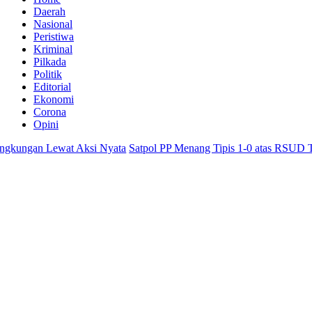
Daerah
Nasional
Peristiwa
Kriminal
Pilkada
Politik
Editorial
Ekonomi
Corona
Opini
ewat Aksi Nyata
Satpol PP Menang Tipis 1-0 atas RSUD Tanjabbar, 