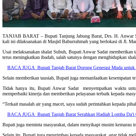
TANJAB BARAT – Bupati Tanjung Jabung Barat, Drs. H. Anwar Sada
kali ini dilaksanakan di Masjid Baburrahmah yang berlokasi di Jl. Ma
Usai melaksanakan shalat Subuh, Bupati Anwar Sadat memberikan ta
terus meningkatkan ibadah, salah satunya dengan menghidupkan shal
BACA JUGA
Bupati Tanjab Barat Dorong Generasi Muda untuk
Selain memberikan tausiah, Bupati juga memanfaatkan kesempatan t
Tidak hanya itu, Bupati Anwar Sadat menyempatkan waktu untu
memperbaiki kinerja dan memberikan pelayanan terbaik kepada masy
“Terkait masalah air yang macet, saya sudah perintahkan kepada pihak
BACA JUGA
Bupati Tanjab Barat Serahkan Hadiah Lomba Da'i C
Bupati juga meminta masyarakat, dalam menyikapi musim kemarau ini 
Selain itu, Bupati juga mengimbau kepada masyarakat, agar tidak m