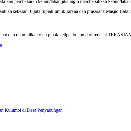
elakukan pembakaran kebun/lahan jika ingin membersihkan kebun/lahan
ntuan sebesar 10 juta rupiah untuk sarana dan prasarana Masjid Ba
dan ditampilkan oleh pihak ketiga, bukan dari redaksi TERASJAMBI.
at
an Kulumbi di Desa Penyabungan