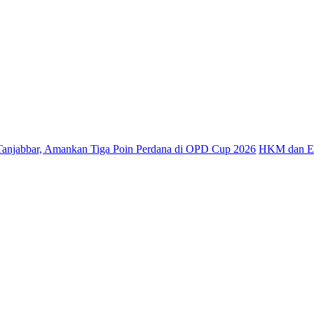
Amankan Tiga Poin Perdana di OPD Cup 2026
HKM dan Etnis Tionghoa