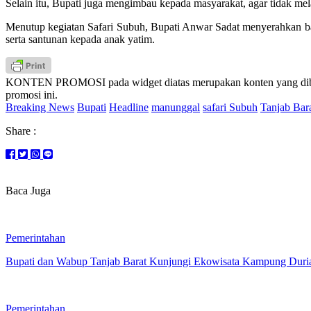
Selain itu, Bupati juga mengimbau kepada masyarakat, agar tidak m
Menutup kegiatan Safari Subuh, Bupati Anwar Sadat menyerahkan ba
serta santunan kepada anak yatim.
KONTEN PROMOSI pada widget diatas merupakan konten yang dibuat 
promosi ini.
Breaking News
Bupati
Headline
manunggal
safari Subuh
Tanjab Bar
Share :
Baca Juga
Pemerintahan
Bupati dan Wabup Tanjab Barat Kunjungi Ekowisata Kampung Duri
Pemerintahan