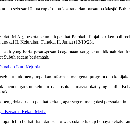
ntuan sebesar 10 juta rupiah untuk sarana dan prasarana Masjid Ba
t, M.Ag, beserta sejumlah pejabat Pemkab Tanjabbar kembali melaks
nunggal II, Kelurahan Tungkal II, Jumat (13/10/23).
usiah yang berisi pesan-pesan keagamaan yang penuh hikmah dan ins
at Subuh secara berjamaah.
Panahan Ikuti Kejurda
ersebut untuk menyampaikan informasi mengenai program dan kebijaka
k mendengarkan keluhan dan aspirasi masyarakat yang hadir. Bel
arakat.
 pengelola air dan pejabat terkait, agar segera mengatasi persoalan in
ay" Bersama Rekan Media
agar lebih berhati-hati dan selalu waspada terhadap bahaya kebakaran