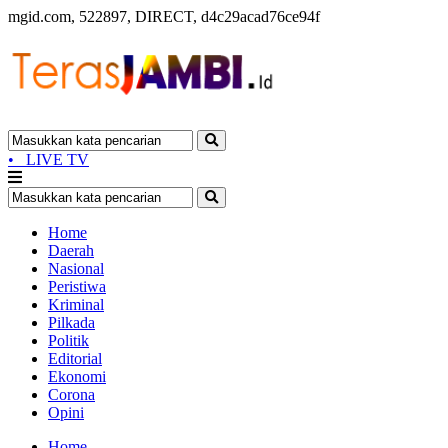
mgid.com, 522897, DIRECT, d4c29acad76ce94f
•
LIVE TV
Home
Daerah
Nasional
Peristiwa
Kriminal
Pilkada
Politik
Editorial
Ekonomi
Corona
Opini
Home