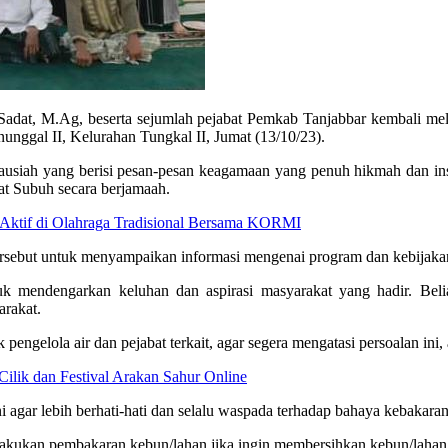
t, M.Ag, beserta sejumlah pejabat Pemkab Tanjabbar kembali melaks
nunggal II, Kelurahan Tungkal II, Jumat (13/10/23).
usiah yang berisi pesan-pesan keagamaan yang penuh hikmah dan ins
at Subuh secara berjamaah.
 Aktif di Olahraga Tradisional Bersama KORMI
ersebut untuk menyampaikan informasi mengenai program dan kebijaka
k mendengarkan keluhan dan aspirasi masyarakat yang hadir. Bel
arakat.
 pengelola air dan pejabat terkait, agar segera mengatasi persoalan in
ilik dan Festival Arakan Sahur Online
agar lebih berhati-hati dan selalu waspada terhadap bahaya kebakaran
elakukan pembakaran kebun/lahan jika ingin membersihkan kebun/lahan