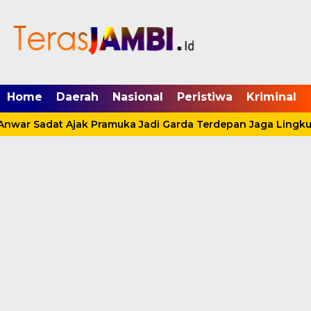
mgid.com, 522897, DIRECT, d4c29acad76ce94f
Home
Daerah
Nasional
Peristiwa
Kriminal
nwar Sadat Ajak Pramuka Jadi Garda Terdepan Jaga Lingkun