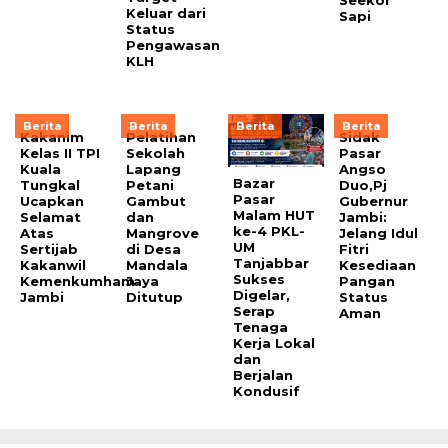
Keluar dari
Sapi
Status
Pengawasan
KLH
Berita
Berita
Berita
Berita
Kakanim
Pelatihan
Sidak
Kelas II TPI
Sekolah
Pasar
Kuala
Lapang
Angso
Bazar
Tungkal
Petani
Duo,Pj
Pasar
Ucapkan
Gambut
Gubernur
Malam HUT
Selamat
dan
Jambi:
ke-4 PKL-
Atas
Mangrove
Jelang Idul
UM
Sertijab
di Desa
Fitri
Tanjabbar
Kakanwil
Mandala
Kesediaan
Sukses
Kemenkumham
Jaya
Pangan
Digelar,
Jambi
Ditutup
Status
Serap
Aman
Tenaga
Kerja Lokal
dan
Berjalan
Kondusif