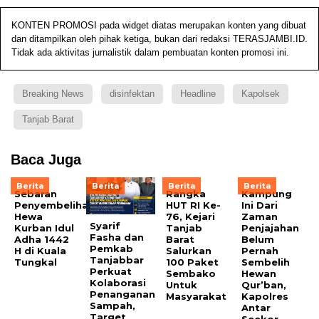
KONTEN PROMOSI pada widget diatas merupakan konten yang dibuat
dan ditampilkan oleh pihak ketiga, bukan dari redaksi TERASJAMBI.ID.
Tidak ada aktivitas jurnalistik dalam pembuatan konten promosi ini.
Breaking News
disinfektan
Headline
Kapolsek
Tanjab Barat
Baca Juga
Berita
Berita
Berita
Berita
Sebaran
Rangka
Kampung
Penyembelihan
HUT RI Ke-
Ini Dari
Hewa
76, Kejari
Zaman
Syarif
Kurban Idul
Tanjab
Penjajahan
Fasha dan
Adha 1442
Barat
Belum
Pemkab
H di Kuala
Salurkan
Pernah
Tanjabbar
Tungkal
100 Paket
Sembelih
Perkuat
Sembako
Hewan
Kolaborasi
Untuk
Qur’ban,
Penanganan
Masyarakat
Kapolres
Sampah,
Antar
Target
Seekor