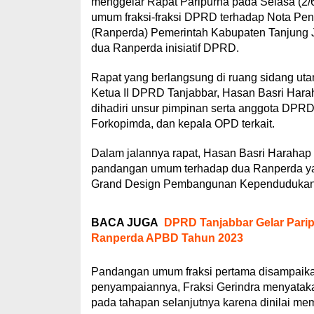
menggelar Rapat Paripurna pada Selasa (2/
umum fraksi-fraksi DPRD terhadap Nota Pen
(Ranperda) Pemerintah Kabupaten Tanjung J
dua Ranperda inisiatif DPRD.
Rapat yang berlangsung di ruang sidang ut
Ketua II DPRD Tanjabbar, Hasan Basri Hara
dihadiri unsur pimpinan serta anggota DPRD,
Forkopimda, dan kepala OPD terkait.
Dalam jalannya rapat, Hasan Basri Haraha
pandangan umum terhadap dua Ranperda yan
Grand Design Pembangunan Kependudukan 
BACA JUGA
DPRD Tanjabbar Gelar Pari
Ranperda APBD Tahun 2023
Pandangan umum fraksi pertama disampaikan 
penyampaiannya, Fraksi Gerindra menyataka
pada tahapan selanjutnya karena dinilai me