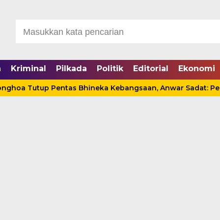
a
Kriminal
Pilkada
Politik
Editorial
Ekonomi
tup Pentas Bhineka Kebangsaan, Anwar Sadat: Persatuan Ha