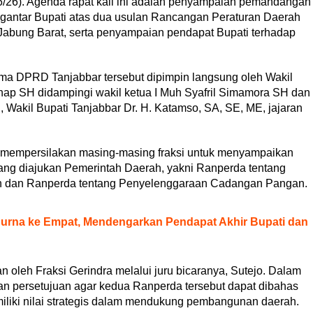
6/26). Agenda rapat kali ini adalah penyampaian pemandangan
gantar Bupati atas dua usulan Rancangan Peraturan Daerah
abung Barat, serta penyampaian pendapat Bupati terhadap
ama DPRD Tanjabbar tersebut dipimpin langsung oleh Wakil
hap SH didampingi wakil ketua I Muh Syafril Simamora SH dan
 Wakil Bupati Tanjabbar Dr. H. Katamso, SA, SE, ME, jajaran
p mempersilakan masing-masing fraksi untuk menyampaikan
g diajukan Pemerintah Daerah, yakni Ranperda tentang
dan Ranperda tentang Penyelenggaraan Cadangan Pangan.
purna ke Empat, Mendengarkan Pendapat Akhir Bupati dan
oleh Fraksi Gerindra melalui juru bicaranya, Sutejo. Dalam
n persetujuan agar kedua Ranperda tersebut dapat dibahas
miliki nilai strategis dalam mendukung pembangunan daerah.