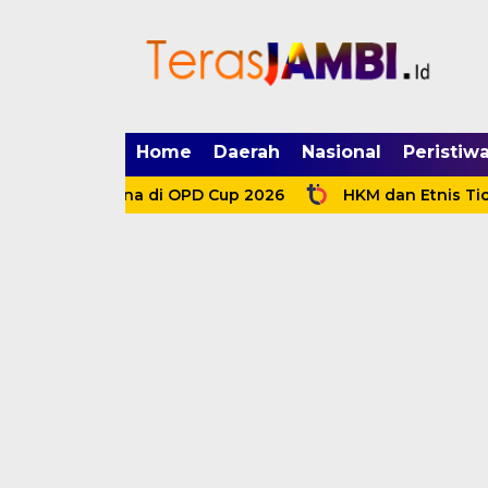
mgid.com, 522897, DIRECT, d4c29acad76ce94f
Home
Daerah
Nasional
Peristiw
 Perdana di OPD Cup 2026
HKM dan Etnis Tionghoa Tu