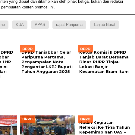
 yang dibuat dan ditampilkan oleh pihak ketiga, bukan dari redaksi
 pembuatan konten promosi ini.
ine
KUA
PPAS
rapat Paripurna
Tanjab Barat
DPRD
DPRD
 DPRD
DPRD Tanjabbar Gelar
Ketua Komisi II DPRD
bbar
Paripurna Pertama,
Tanjab Barat Bersama
a LHP
Penyampaian Nota
Dinas PUPR Tinjau
pini
Pengantar LKPJ Bupati
Lokasi Banjir
ari
Tahun Anggaran 2025
Kecamatan Bram Itam
I
DPRD
DPRD
Hadiri Kegiatan
Refleksi Ke Tiga Tahun
Kepemimpinan UAS –