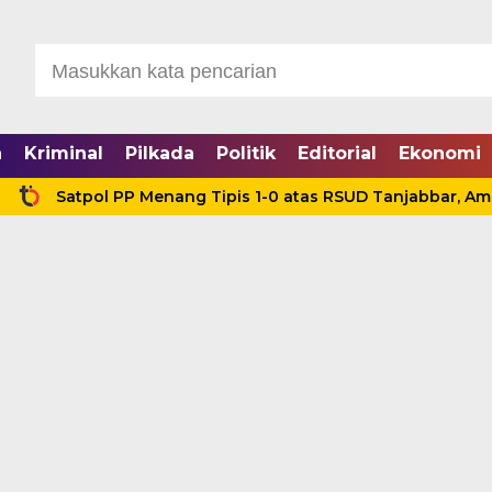
a
Kriminal
Pilkada
Politik
Editorial
Ekonomi
tpol PP Menang Tipis 1-0 atas RSUD Tanjabbar, Amankan Ti