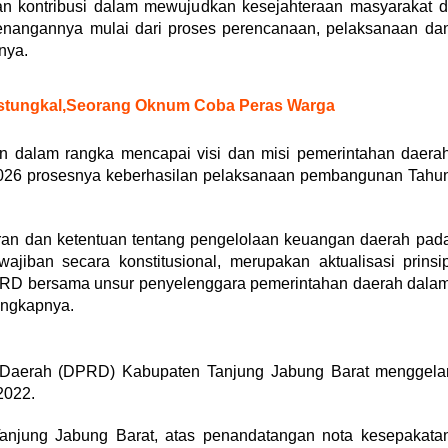
an kontribusi dalam mewujudkan kesejahteraan masyarakat d
enangannya mulai dari proses perencanaan, pelaksanaan da
nya.
stungkal,Seorang Oknum Coba Peras Warga
n dalam rangka mencapai visi dan misi pemerintahan daera
026 prosesnya keberhasilan pelaksanaan pembangunan Tahu
an dan ketentuan tentang pengelolaan keuangan daerah pad
jiban secara konstitusional, merupakan aktualisasi prinsi
PRD bersama unsur penyelenggara pemerintahan daerah dala
Ungkapnya.
 Daerah (DPRD) Kabupaten Tanjung Jabung Barat menggela
2022.
njung Jabung Barat, atas penandatangan nota kesepakata