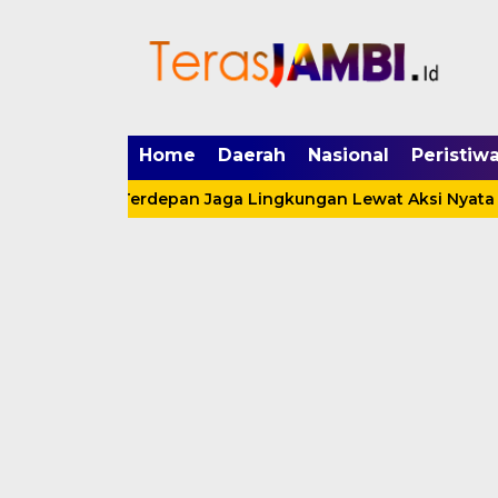
mgid.com, 522897, DIRECT, d4c29acad76ce94f
Home
Daerah
Nasional
Peristiw
Garda Terdepan Jaga Lingkungan Lewat Aksi Nyata
Sa