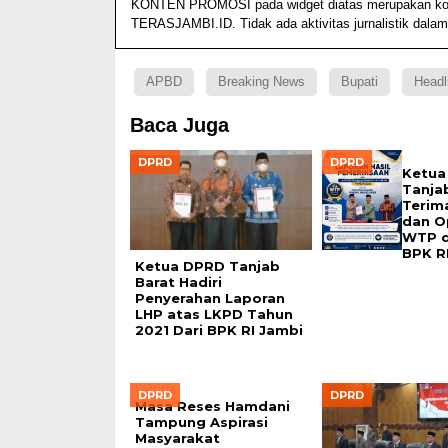
KONTEN PROMOSI pada widget diatas merupakan konten
TERASJAMBI.ID. Tidak ada aktivitas jurnalistik dalam
APBD
Breaking News
Bupati
Headl
Baca Juga
DPRD
DPRD
Ketua
Tanja
Terim
dan O
WTP d
BPK R
Ketua DPRD Tanjab
Barat Hadiri
Penyerahan Laporan
LHP atas LKPD Tahun
2021 Dari BPK RI Jambi
DPRD
DPRD
Masa Reses Hamdani
Tampung Aspirasi
Masyarakat