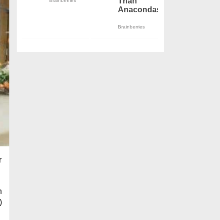
r
n
)