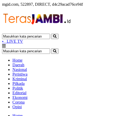
mgid.com, 522897, DIRECT, d4c29acad76ce94f
•
LIVE TV
Home
Daerah
Nasional
Peristiwa
Kriminal
Pilkada
Politik
Editorial
Ekonomi
Corona
Opini
Home