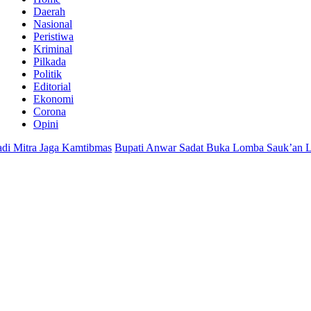
Daerah
Nasional
Peristiwa
Kriminal
Pilkada
Politik
Editorial
Ekonomi
Corona
Opini
Jaga Kamtibmas
Bupati Anwar Sadat Buka Lomba Sauk’an Layangan, Hi