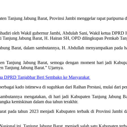
njung Jabung Barat, Provinsi Jambi menggelar rapat paripurna dal
dihadiri oleh Wakil gubernur Jambi, Abdulah Sani, Wakil ketua DPRD
i Tanjung Jabung Barat, H. Hairan SH, OPD dilingkupan Pemkab Tanj
abung Barat, dalam sambutannya, H. Abdullah menyampaikan pada har
aten Tanjung Jabung Barat, semoga dengan moment hari jadi Kabup
en Tanjung Jabung Barat.” Ujarnya.
ua DPRD Tanjabbar Beri Sembako ke Masyarakat
rbagai kado istimewa di suguhkan dari Raihan Prestasi, mulai dari pe
mbutannya mengatakan, di hari jadi Kabupaten Tanjung Jabung Barat 
angka kemiskinan dalam dua tahun terakhir.
rat pada tahun 2023 menjadi Kabupaten terbaik di Provinsi Jambi 
sional ini, Tanjung Jabung Barat, menjadi salah satu Kabupaten terb