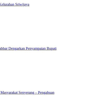
elurahan Sriwijaya
bbar Dengarkan Penyampaian Bupati
 Masyarakat Senyerang – Pengabuan