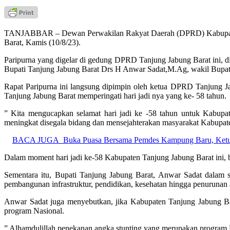
TANJABBAR – Dewan Perwakilan Rakyat Daerah (DPRD) Kabupaten Ta
Barat, Kamis (10/8/23).
Paripurna yang digelar di gedung DPRD Tanjung Jabung Barat ini, 
Bupati Tanjung Jabung Barat Drs H Anwar Sadat,M.Ag, wakil Bupat
Rapat Paripurna ini langsung dipimpin oleh ketua DPRD Tanjung J
Tanjung Jabung Barat memperingati hari jadi nya yang ke- 58 tahun.
” Kita mengucapkan selamat hari jadi ke -58 tahun untuk Kabup
meningkat disegala bidang dan mensejahterakan masyarakat Kabupat
BACA JUGA
Buka Puasa Bersama Pemdes Kampung Baru, Ket
Dalam moment hari jadi ke-58 Kabupaten Tanjung Jabung Barat ini, be
Sementara itu, Bupati Tanjung Jabung Barat, Anwar Sadat dalam sa
pembangunan infrastruktur, pendidikan, kesehatan hingga penurunan 
Anwar Sadat juga menyebutkan, jika Kabupaten Tanjung Jabung Ba
program Nasional.
” Alhamdulillah penekanan angka stunting yang merupakan program Na