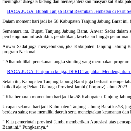
meningkat disegala bidang dan mensejahterakan masyarakat Kabupat
BACA JUGA
Bupati Tanjab Barat Resmikan Jembatan di Parit 
Dalam moment hari jadi ke-58 Kabupaten Tanjung Jabung Barat ini, be
Sementara itu, Bupati Tanjung Jabung Barat, Anwar Sadat dalam sa
pembangunan infrastruktur, pendidikan, kesehatan hingga penurunan 
Anwar Sadat juga menyebutkan, jika Kabupaten Tanjung Jabung Ba
program Nasional.
” Alhamdulillah penekanan angka stunting yang merupakan program Na
BACA JUGA
Paripurna ketiga, DPRD Tanjabbar Mendengarkan
Selain itu, Kabupaten Tanjung Jabung Barat juga berhasil mempertah
baik di ajang Pekan Olahraga Provinsi Jambi ( Porprov) tahun 2023.
” Kita berharap momentum hari jadi ke-58 Kabupaten Tanjung Jabung
Ucapan selamat hari jadi Kabupaten Tanjung Jabung Barat ke-58, j
berdaya saing rasa memiliki daerah serta menciptakan keamanan da
” Kita pemerintah provinsi Jambi memberikan Apresiasi atas penc
Barat ini,” Pungkasnya.*