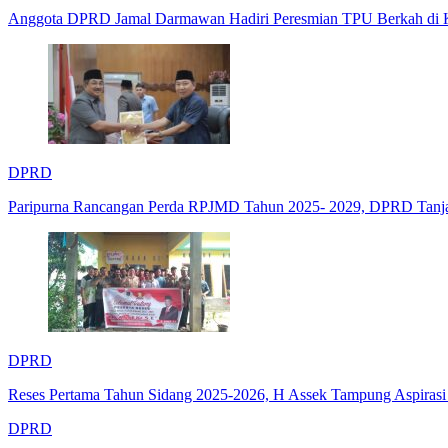
Anggota DPRD Jamal Darmawan Hadiri Peresmian TPU Berkah di K
DPRD
Paripurna Rancangan Perda RPJMD Tahun 2025- 2029, DPRD Tanja
DPRD
Reses Pertama Tahun Sidang 2025-2026, H Assek Tampung Aspirasi
DPRD