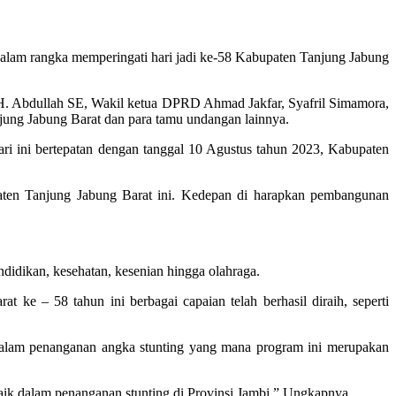
am rangka memperingati hari jadi ke-58 Kabupaten Tanjung Jabung
 H. Abdullah SE, Wakil ketua DPRD Ahmad Jakfar, Syafril Simamora,
ung Jabung Barat dan para tamu undangan lainnya.
i ini bertepatan dengan tanggal 10 Agustus tahun 2023, Kabupaten
aten Tanjung Jabung Barat ini. Kedepan di harapkan pembangunan
ndidikan, kesehatan, kesenian hingga olahraga.
ke – 58 tahun ini berbagai capaian telah berhasil diraih, seperti
dalam penanganan angka stunting yang mana program ini merupakan
aik dalam penanganan stunting di Provinsi Jambi.” Ungkapnya.