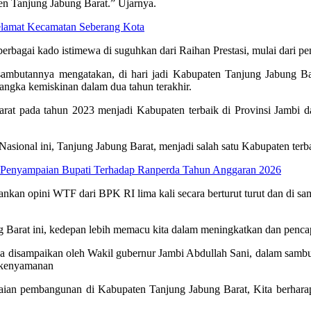
en Tanjung Jabung Barat.” Ujarnya.
Selamat Kecamatan Seberang Kota
rbagai kado istimewa di suguhkan dari Raihan Prestasi, mulai dari pe
mbutannya mengatakan, di hari jadi Kabupaten Tanjung Jabung Barat 
angka kemiskinan dalam dua tahun terakhir.
rat pada tahun 2023 menjadi Kabupaten terbaik di Provinsi Jambi 
sional ini, Tanjung Jabung Barat, menjadi salah satu Kabupaten terb
 Penyampaian Bupati Terhadap Ranperda Tahun Anggaran 2026
ankan opini WTF dari BPK RI lima kali secara berturut turut dan di sa
 Barat ini, kedepan lebih memacu kita dalam meningkatkan dan pencap
uga disampaikan oleh Wakil gubernur Jambi Abdullah Sani, dalam samb
n kenyamanan
apaian pembangunan di Kabupaten Tanjung Jabung Barat, Kita berhara