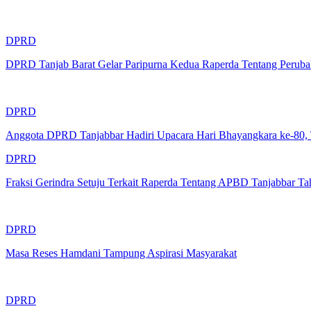
DPRD
DPRD Tanjab Barat Gelar Paripurna Kedua Raperda Tentang Peru
DPRD
Anggota DPRD Tanjabbar Hadiri Upacara Hari Bhayangkara ke-80, 
DPRD
Fraksi Gerindra Setuju Terkait Raperda Tentang APBD Tanjabbar T
DPRD
Masa Reses Hamdani Tampung Aspirasi Masyarakat
DPRD