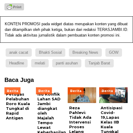
KONTEN PROMOSI pada widget diatas merupakan konten yang dibuat
dan ditampilkan oleh pihak ketiga, bukan dari redaksi TERASJAMBI.ID.
Tidak ada aktivitas jurnalistik dalam pembuatan konten promosi ini.
anak cacat
Bhakti Sosial
Breaking News
GOW
Headline
melati
panti asuhan
Tanjab Barat
Baca Juga
Berita
Berita
Berita
Berita
Petugas
Isu Konflik
Pelabuhan
Lahan SAD
Roro Kuala
Jambi
Reza
Antisipasi
Tungkal di
diangkat
Pahlevi:
Covid-
Rapid
oleh
Tidak Ada
19,Lapas
Antigen
Majalah
Intervensi
Kelas IIB
Tempo
Proses
Kuala
Lewat
Lelang
Tungkal
Keberhasilan