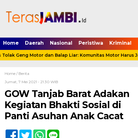
mgid.com, 522897, DIRECT, d4c29acad76ce94f
Home
Daerah
Nasional
Peristiwa
Kriminal
olak Geng Motor dan Balap Liar: Komunitas Motor Harus Ja
Home /
Berita
Jumat, 7 Mei 2021 - 21:30 WIB
GOW Tanjab Barat Adakan
Kegiatan Bhakti Sosial di
Panti Asuhan Anak Cacat