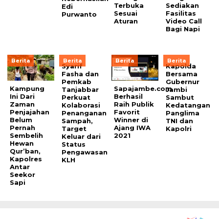
Terbuka
Sediakan
Edi
Sesuai
Fasilitas
Purwanto
Aturan
Video Call
Bagi Napi
Berita
Berita
Berita
Berita
Syarif
Kapolda
Fasha dan
Bersama
Pemkab
Gubernur
Kampung
Sapajambe.com
Tanjabbar
Jambi
Ini Dari
Berhasil
Perkuat
Sambut
Zaman
Raih Publik
Kolaborasi
Kedatangan
Penjajahan
Favorit
Penanganan
Panglima
Belum
Winner di
Sampah,
TNI dan
Pernah
Ajang IWA
Target
Kapolri
Sembelih
2021
Keluar dari
Hewan
Status
Qur’ban,
Pengawasan
Kapolres
KLH
Antar
Seekor
Sapi