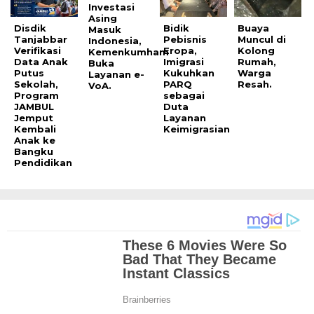
Investasi
Asing
Disdik
Bidik
Buaya
Masuk
Tanjabbar
Pebisnis
Muncul di
Indonesia,
Verifikasi
Eropa,
Kolong
Kemenkumham
Data Anak
Imigrasi
Rumah,
Buka
Putus
Kukuhkan
Warga
Layanan e-
Sekolah,
PARQ
Resah.
VoA.
Program
sebagai
JAMBUL
Duta
Jemput
Layanan
Kembali
Keimigrasian
Anak ke
Bangku
Pendidikan