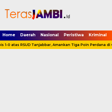
mgid.com, 522897, DIRECT, d4c29acad76ce94f
Home
Daerah
Nasional
Peristiwa
Kriminal
 1-0 atas RSUD Tanjabbar, Amankan Tiga Poin Perdana di O