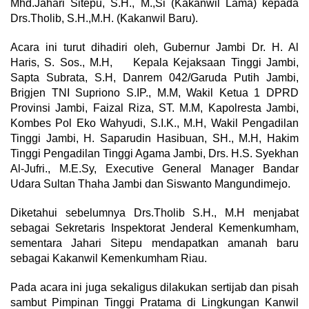
Mhd.Jahari Sitepu, S.H., M.,Si (Kakanwil Lama) kepada
Drs.Tholib, S.H.,M.H. (Kakanwil Baru).
Acara ini turut dihadiri oleh, Gubernur Jambi Dr. H. Al
Haris, S. Sos., M.H, Kepala Kejaksaan Tinggi Jambi,
Sapta Subrata, S.H, Danrem 042/Garuda Putih Jambi,
Brigjen TNI Supriono S.IP., M.M, Wakil Ketua 1 DPRD
Provinsi Jambi, Faizal Riza, ST. M.M, Kapolresta Jambi,
Kombes Pol Eko Wahyudi, S.I.K., M.H, Wakil Pengadilan
Tinggi Jambi, H. Saparudin Hasibuan, SH., M.H, Hakim
Tinggi Pengadilan Tinggi Agama Jambi, Drs. H.S. Syekhan
Al-Jufri., M.E.Sy, Executive General Manager Bandar
Udara Sultan Thaha Jambi dan Siswanto Mangundimejo.
Diketahui sebelumnya Drs.Tholib S.H., M.H menjabat
sebagai Sekretaris Inspektorat Jenderal Kemenkumham,
sementara Jahari Sitepu mendapatkan amanah baru
sebagai Kakanwil Kemenkumham Riau.
Pada acara ini juga sekaligus dilakukan sertijab dan pisah
sambut Pimpinan Tinggi Pratama di Lingkungan Kanwil