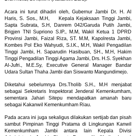
Acara ini turut dihadiri oleh, Gubernur Jambi Dr. H. Al
Haris, S. Sos., M.H, Kepala Kejaksaan Tinggi Jambi,
Sapta Subrata, S.H, Danrem 042/Garuda Putih Jambi,
Brigjen TNI Supriono S.IP., M.M, Wakil Ketua 1 DPRD
Provinsi Jambi, Faizal Riza, ST. M.M, Kapolresta Jambi,
Kombes Pol Eko Wahyudi, S.I.K., M.H, Wakil Pengadilan
Tinggi Jambi, H. Saparudin Hasibuan, SH., M.H, Hakim
Tinggi Pengadilan Tinggi Agama Jambi, Drs. H.S. Syekhan
Al-Jufri., M.E.Sy, Executive General Manager Bandar
Udara Sultan Thaha Jambi dan Siswanto Mangundimejo.
Diketahui sebelumnya Drs.Tholib S.H., M.H menjabat
sebagai Sekretaris Inspektorat Jenderal Kemenkumham,
sementara Jahari Sitepu mendapatkan amanah baru
sebagai Kakanwil Kemenkumham Riau.
Pada acara ini juga sekaligus dilakukan sertijab dan pisah
sambut Pimpinan Tinggi Pratama di Lingkungan Kanwil
Kemenkumham Jambi antara lain Kepala Divisi