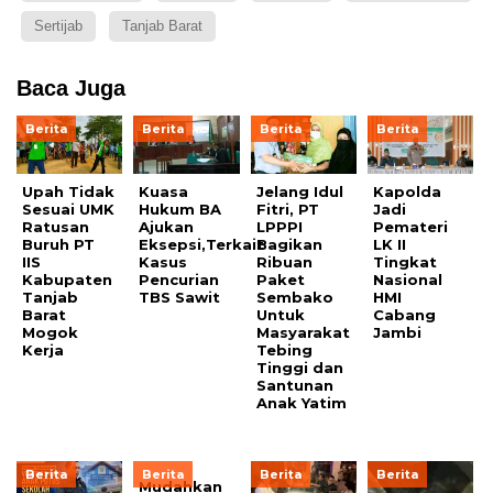
Sertijab
Tanjab Barat
Baca Juga
Berita
Berita
Berita
Berita
Upah Tidak
Kuasa
Jelang Idul
Kapolda
Sesuai UMK
Hukum BA
Fitri, PT
Jadi
Ratusan
Ajukan
LPPPI
Pemateri
Buruh PT
Eksepsi,Terkait
Bagikan
LK II
IIS
Kasus
Ribuan
Tingkat
Kabupaten
Pencurian
Paket
Nasional
Tanjab
TBS Sawit
Sembako
HMI
Barat
Untuk
Cabang
Mogok
Masyarakat
Jambi
Kerja
Tebing
Tinggi dan
Santunan
Anak Yatim
Berita
Berita
Berita
Berita
Mudahkan