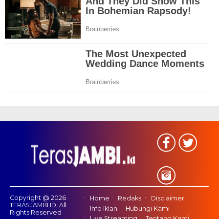
Copyright @ 2026
Home
Redaksi
Disclaimer
TERASJAMBI.ID, All
Info Iklan
Hubungi Kami
Rights Reserved
Live Streaming
Tentang Kami