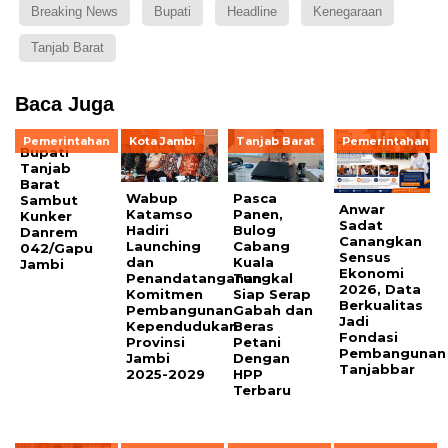
Breaking News
Bupati
Headline
Kenegaraan
Tanjab Barat
Baca Juga
Pemerintahan
Kota Jambi
Tanjab Barat
Pemerintahan
Bupati
Tanjab
Barat
Wabup
Pasca
Sambut
Anwar
Katamso
Panen,
Kunker
Sadat
Hadiri
Bulog
Danrem
Canangkan
Launching
Cabang
042/Gapu
Sensus
dan
Kuala
Jambi
Ekonomi
Penandatanganan
Tungkal
2026, Data
Komitmen
Siap Serap
Berkualitas
Pembangunan
Gabah dan
Jadi
Kependudukan
Beras
Fondasi
Provinsi
Petani
Pembangunan
Jambi
Dengan
Tanjabbar
2025-2029
HPP
Terbaru