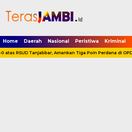
mgid.com, 522897, DIRECT, d4c29acad76ce94f
Home
Daerah
Nasional
Peristiwa
Kriminal
 atas RSUD Tanjabbar, Amankan Tiga Poin Perdana di OPD C