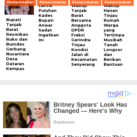
Pemerintahan
Pemerintahan
Pemerintahan
Pemerintahan
Lantik
Wabup
Wabup
Puluhan
Tanjab
Hairan
Kades
Barat
Tinjau
Bupati
Bupati
Bersama
Rumah
Tanjab
Anwar
Anggota
Warga
Barat
Sadat
DPDR
yang
Resmikan
Ingatkan
Fraksi
Tertimpa
Ruko dan
Ini
Gerindra
Musibah
Bumdes
Tinjau
Tanah
Gerbang
Kondisi
Longsor
Nusantara
Jalan di
dan
Desa
Kecamatan
Berikan
Dataran
Senyerang
Bantuan
Kempas