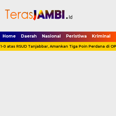
mgid.com, 522897, DIRECT, d4c29acad76ce94f
Home
Daerah
Nasional
Peristiwa
Kriminal
-0 atas RSUD Tanjabbar, Amankan Tiga Poin Perdana di OP