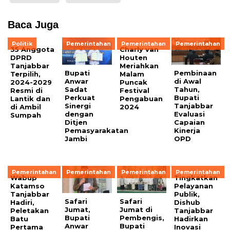
Baca Juga
Politik
Pemerintahan
Pemerintahan
Pemerintahan
35 Anggota
Charly van
DPRD
Houten
Tanjabbar
Meriahkan
Bupati
Pembinaan
Terpilih,
Malam
Anwar
di Awal
2024-2029
Puncak
Sadat
Tahun,
Resmi di
Festival
Perkuat
Bupati
Lantik dan
Pengabuan
Sinergi
Tanjabbar
di Ambil
2024
dengan
Evaluasi
Sumpah
Ditjen
Capaian
Pemasyarakatan
Kinerja
Jambi
OPD
Pemerintahan
Pemerintahan
Pemerintahan
Pemerintahan
Wabup
Tingkatkan
Katamso
Pelayanan
Tanjabbar
Publik,
Safari
Safari
Hadiri,
Dishub
Jumat,
Jumat di
Peletakan
Tanjabbar
Bupati
Pembengis,
Batu
Hadirkan
Anwar
Bupati
Pertama
Inovasi