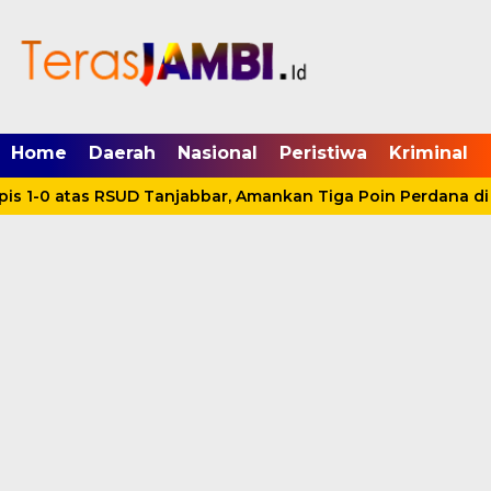
mgid.com, 522897, DIRECT, d4c29acad76ce94f
Home
Daerah
Nasional
Peristiwa
Kriminal
s 1-0 atas RSUD Tanjabbar, Amankan Tiga Poin Perdana di 