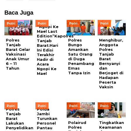
Baca Juga
Polri
Polri
Polri
Polri
“Ngopi Ke
Mael Last
Edition”Kapolres
Polres
Polres
Menghibur,
Tanjab
Tanjab
Bungo
Anggota
Barat:Hari
Barat Gelar
Amankan
Polres
Ini Edisi
Vaksinasi
Satu Orang
Tanjab
Terakhir
Anak Umur
di Duga
Barat
Hadir di
6 – 11
Penambang
Bernyanyi
Acara
Tahun
Emas
dan
Ngopi Ke
Tanpa Izin
Berjoget di
Mael
Hadapan
Peserta
Vaksin
Polri
Polri
Polri
Polri
Polres
Polda
Tanjab
Jambi
Barat
Turunkan
Polairud
Tingkatkan
Lakukan
Personel
Polres
Keamanan
Penyelidikan
Pantau