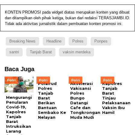
KONTEN PROMOSI pada widget diatas merupakan konten yang dibuat
dan ditampilkan oleh pihak ketiga, bukan dari redaksi TERASJAMBI.ID.
Tidak ada aktivitas jurnalistik dalam pembuatan konten promosi ini.
Breaking News
Headline
Polres
Ponpes
santri
Tanjab Barat
vaksin merdeka
Baca Juga
Polri
Polri
Polri
Polri
Polairud
Akselerasi
Kapolres
Polres
Vakisansi
Tanjab
Tanjab
Polres
Barat
Mengurangi
Barat
Bungo
Tinjau
Penularan
Berikan
Datangi
Pelaksanaan
Covid-19,
Bantuan
Cafe dan
Vaksin Ibu
Kapolres
Sembako Ke
Tongkrongan
Hamil
Tanjab
Nelayan
Muda Mudi
Barat
Intruksikan
Larang