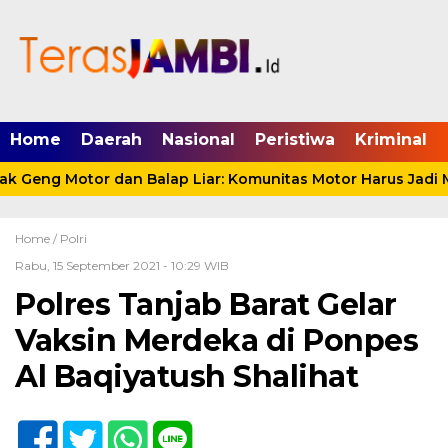
mgid.com, 522897, DIRECT, d4c29acad76ce94f
Home
Daerah
Nasional
Peristiwa
Kriminal
 Geng Motor dan Balap Liar: Komunitas Motor Harus Jadi Mi
Home /
Polri
Rabu, 15 September 2021 - 10:29 WIB
Polres Tanjab Barat Gelar
Vaksin Merdeka di Ponpes
Al Baqiyatush Shalihat