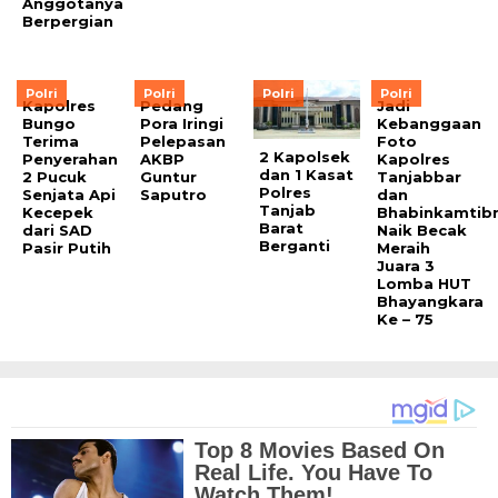
Anggotanya
Berpergian
Polri
Polri
Polri
Polri
Kapolres
Pedang
Jadi
Bungo
Pora Iringi
Kebanggaan
Terima
Pelepasan
Foto
2 Kapolsek
Penyerahan
AKBP
Kapolres
dan 1 Kasat
2 Pucuk
Guntur
Tanjabbar
Polres
Senjata Api
Saputro
dan
Tanjab
Kecepek
Bhabinkamtib
Barat
dari SAD
Naik Becak
Berganti
Pasir Putih
Meraih
Juara 3
Lomba HUT
Bhayangkara
Ke – 75