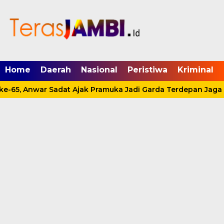
mgid.com, 522897, DIRECT, d4c29acad76ce94f
Home
Daerah
Nasional
Peristiwa
Kriminal
e-65, Anwar Sadat Ajak Pramuka Jadi Garda Terdepan Jaga 