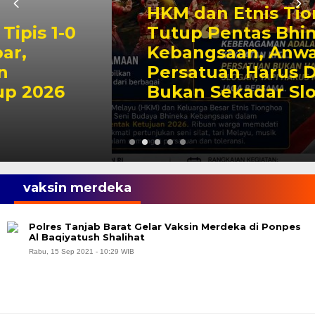
HKM dan Etnis Tionghoa
Tutup Pentas Bhineka
Kebangsaan, Anwar Sadat:
Persatuan Harus Dijaga,
Bukan Sekadar Slogan
vaksin merdeka
Polres Tanjab Barat Gelar Vaksin Merdeka di Ponpes
Al Baqiyatush Shalihat
Rabu, 15 Sep 2021 - 10:29 WIB