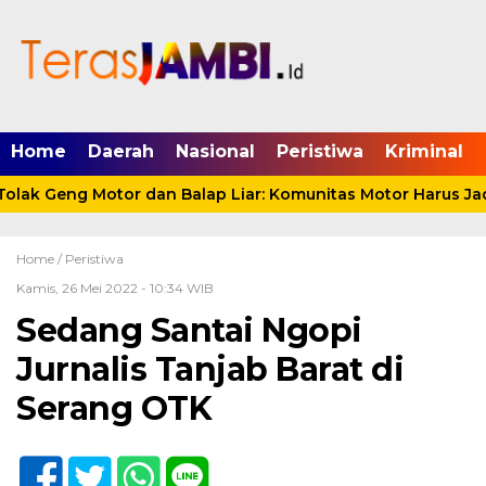
mgid.com, 522897, DIRECT, d4c29acad76ce94f
Home
Daerah
Nasional
Peristiwa
Kriminal
lak Geng Motor dan Balap Liar: Komunitas Motor Harus Jadi
Home /
Peristiwa
Kamis, 26 Mei 2022 - 10:34 WIB
Sedang Santai Ngopi
Jurnalis Tanjab Barat di
Serang OTK