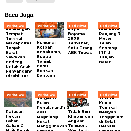
Baca Juga
Peristiwa
Peristiwa
Peristiwa
Peristiwa
Kehilangan
Kapal TB
Ular Piton
Tempat
Bojoma
Panjang 7
Tinggal,
2906
Meter
Kunjungi
Wakapolres
Terbakar,
Telan
Korban
Tanjab
Satu Orang
Seorang
Kebakaran,
Barat
ABK Tewas
IRT di
Bupati
Sewakan
Tanjab
Tanjab
Bedeng
Barat
Barat
Untuk Anak
Berikan
Penyandang
Bantuan
Disabilitas
Peristiwa
Peristiwa
Peristiwa
Peristiwa
Target 6
Tiba di
Bulan
Kuala
Perjalanan,Pria
Tungkal
Ratusan
Tidak Beri
Asal
Nelayan
Hektar
Khabar dan
Magelang
Tenggelam
Lahan
Angkat
Nekat
di Selat
Galian C
Telepon,
Menggunakan
Berhala
Milik Barok
Wanita di
Sepeda
Langsung