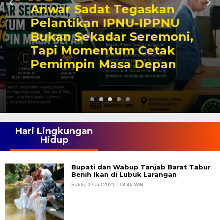
Anwar Sadat Tegaskan
Pelantikan IPNU-IPPNU
Bukan Sekadar Seremoni,
Tapi Momentum Cetak
Pemimpin Masa Depan
Hari Lingkungan
Hidup
Bupati dan Wabup Tanjab Barat Tabur
Benih Ikan di Lubuk Larangan
Sabtu, 17 Jul 2021 - 18:46 WIB