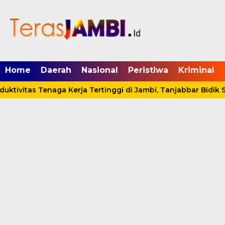
mgid.com, 522897, DIRECT, d4c29acad76ce94f
Home
Daerah
Nasional
Peristiwa
Kriminal
ktivitas Tenaga Kerja Tertinggi di Jambi, Tanjabbar Bidik 