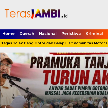
mgid.com, 522897, DIRECT, d4c29acad76ce94f
Home
Daerah
Nasional
Peristiwa
Kriminal
gas Tolak Geng Motor dan Balap Liar: Komunitas Motor Har