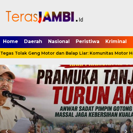
mgid.com, 522897, DIRECT, d4c29acad76ce94f
Home
Daerah
Nasional
Peristiwa
Kriminal
gas Tolak Geng Motor dan Balap Liar: Komunitas Motor Haru