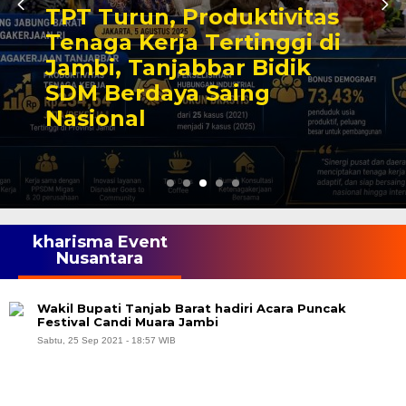
TPT Turun, Produktivitas
Tenaga Kerja Tertinggi di
Jambi, Tanjabbar Bidik
SDM Berdaya Saing
Nasional
kharisma Event
Nusantara
Wakil Bupati Tanjab Barat hadiri Acara Puncak
Festival Candi Muara Jambi
Sabtu, 25 Sep 2021 - 18:57 WIB