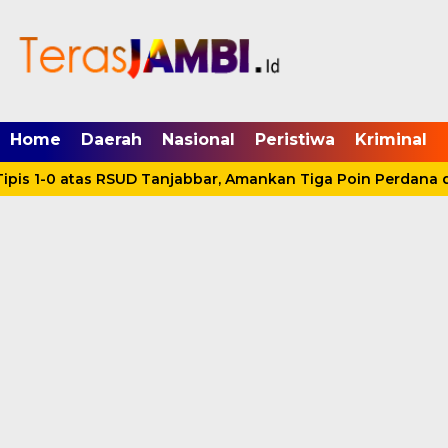
mgid.com, 522897, DIRECT, d4c29acad76ce94f
Home
Daerah
Nasional
Peristiwa
Kriminal
pis 1-0 atas RSUD Tanjabbar, Amankan Tiga Poin Perdana d