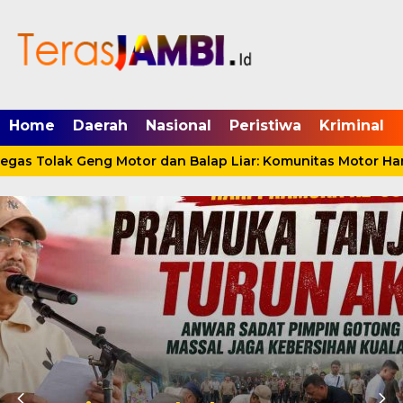
mgid.com, 522897, DIRECT, d4c29acad76ce94f
Home
Daerah
Nasional
Peristiwa
Kriminal
s Tolak Geng Motor dan Balap Liar: Komunitas Motor Harus