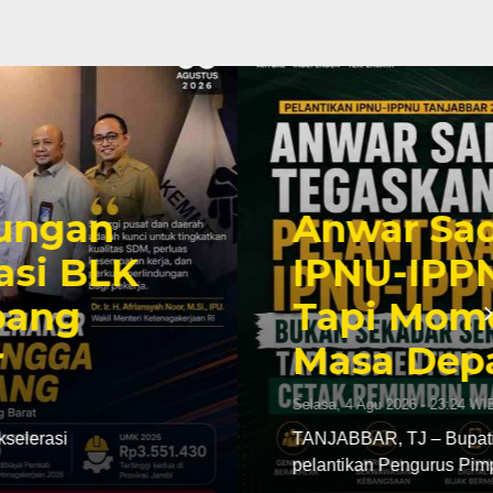
gaskan Pelantikan
an Sekadar Seremoni,
 Cetak Pemimpin
 Barat, Drs. H. Anwar Sadat, M.Ag., menghadiri