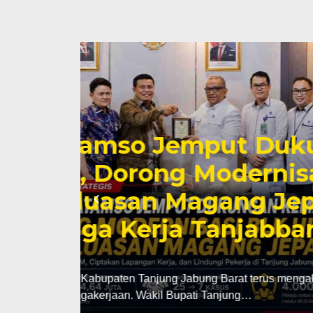
n
Anwar Sadat Te
LK
IPNU-IPPNU Buk
Tapi Momentum
Masa Depan
Selasa, 4 Agu 2026 - 23:24 WIB
TANJABBAR, TJ – Bupati Tanjung Jabung
pelantikan Pengurus Pimpinan…