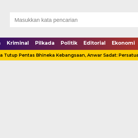
a
Kriminal
Pilkada
Politik
Editorial
Ekonomi
Pentas Bhineka Kebangsaan, Anwar Sadat: Persatuan Harus