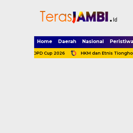
mgid.com, 522897, DIRECT, d4c29acad76ce94f
Home
Daerah
Nasional
Peristiw
dana di OPD Cup 2026
HKM dan Etnis Tionghoa Tutup 