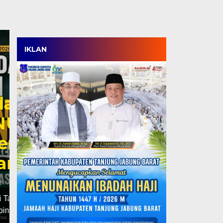
IKLAN
Satpol PP Menang Tip
Tanjabbar, Amankan 
Perdana di OPD Cup 
Kamis, 6 Agu 2026 - 18:05 WIB
TANJABBAR, TJ – Tim Satpol PP Kabupaten Tanjung
ajang OPD Cup…