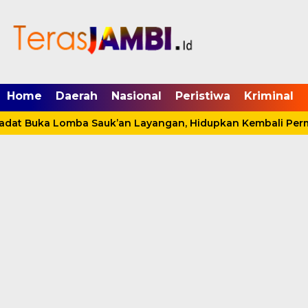
mgid.com, 522897, DIRECT, d4c29acad76ce94f
Home
Daerah
Nasional
Peristiwa
Kriminal
dat Buka Lomba Sauk’an Layangan, Hidupkan Kembali Permai