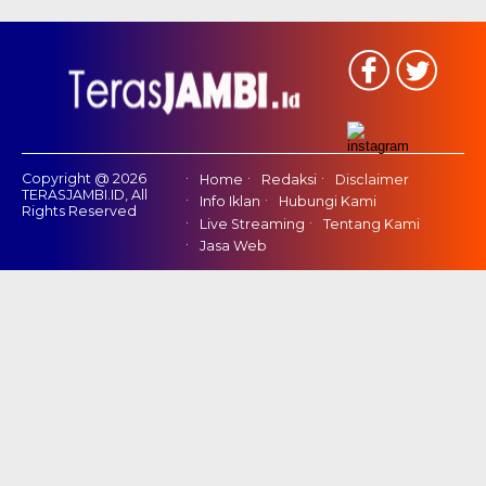
Copyright @ 2026
Home
Redaksi
Disclaimer
TERASJAMBI.ID, All
Info Iklan
Hubungi Kami
Rights Reserved
Live Streaming
Tentang Kami
Jasa Web