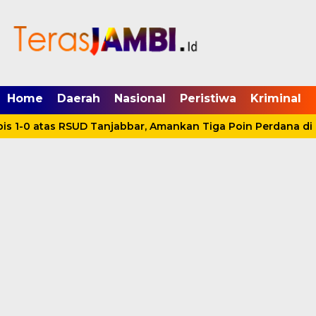
mgid.com, 522897, DIRECT, d4c29acad76ce94f
Home
Daerah
Nasional
Peristiwa
Kriminal
s 1-0 atas RSUD Tanjabbar, Amankan Tiga Poin Perdana di 