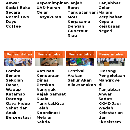
Anwar
Kepemimpinan
Tanjab
Tanjabbar
Sadat Buka
UAS-Hairan
Barat
Gelar
Secara
Gelar
Tandatangani
Malam
Resmi Two
Tasyakuran
MoU
Perpisahan
Days
Kerjasama
Kepala
Coffee
Dengan
Kejaksaan
Gubernur
Negeri
Riau
Pemerintahan
Pemerintahan
Pemerintahan
Pemerintahan
Lomba
Ratusan
Festival
Dorong
Senam
Kendaraan
Arakan
Pengelolaan
Sekolah
Dinas
Sahur Akan
Mangrove
Dasar,
Pemkab
dilaksanakan
di
Wabup
Nunggak
Tanjabbar,
Katamso
Pajak,Samsat
Anwar
Dorong
Kuala
Sadat:
Gaya Hidup
Tungkal:Kita
KKMD Jadi
Sehat dan
Telah
Wadah
Anak
Koordinasi
Kelestarian
Berprestasi
Melalui
dan
Sekda
Ekosistem