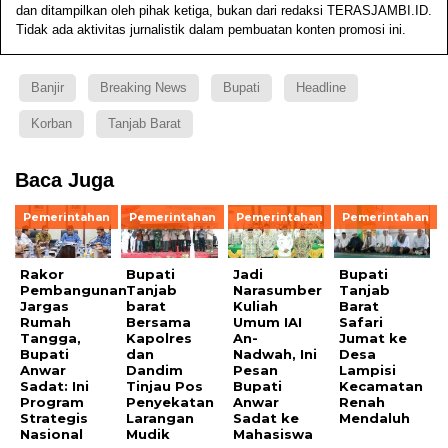
dan ditampilkan oleh pihak ketiga, bukan dari redaksi TERASJAMBI.ID.
Tidak ada aktivitas jurnalistik dalam pembuatan konten promosi ini.
Banjir
Breaking News
Bupati
Headline
Korban
Tanjab Barat
Baca Juga
Pemerintahan
Pemerintahan
Pemerintahan
Pemerintahan
Rakor
Bupati
Jadi
Bupati
Pembangunan
Tanjab
Narasumber
Tanjab
Jargas
barat
Kuliah
Barat
Rumah
Bersama
Umum IAI
Safari
Tangga,
Kapolres
An-
Jumat ke
Bupati
dan
Nadwah, Ini
Desa
Anwar
Dandim
Pesan
Lampisi
Sadat: Ini
Tinjau Pos
Bupati
Kecamatan
Program
Penyekatan
Anwar
Renah
Strategis
Larangan
Sadat ke
Mendaluh
Nasional
Mudik
Mahasiswa