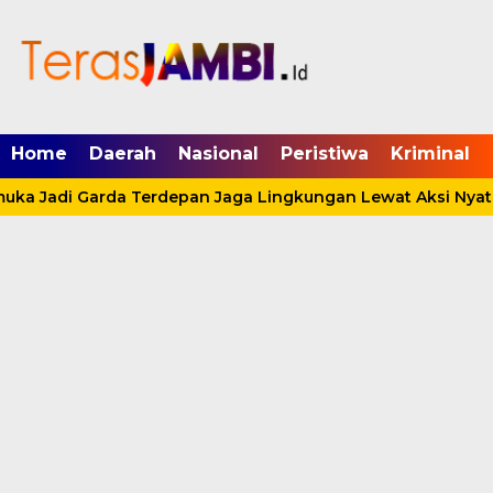
mgid.com, 522897, DIRECT, d4c29acad76ce94f
Home
Daerah
Nasional
Peristiwa
Kriminal
uka Jadi Garda Terdepan Jaga Lingkungan Lewat Aksi Nyata