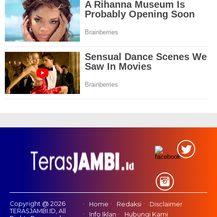
Copyright @ 2026
Home
Redaksi
Disclaimer
TERASJAMBI.ID, All
Info Iklan
Hubungi Kami