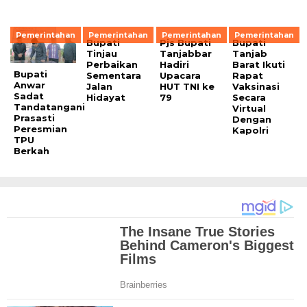
Pemerintahan
Pemerintahan
Pemerintahan
Pemerintahan
Bupati
Pjs Bupati
Bupati
Tinjau
Tanjabbar
Tanjab
Perbaikan
Hadiri
Barat Ikuti
Bupati
Sementara
Upacara
Rapat
Anwar
Jalan
HUT TNI ke
Vaksinasi
Sadat
Hidayat
79
Secara
Tandatangani
Virtual
Prasasti
Dengan
Peresmian
Kapolri
TPU
Berkah