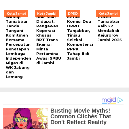
Kota Jambi
Kota Jambi
DPRD
Kota Jambi
Wabup
BBM Sulit
Ketua
PODSI
Tanjabbar
Didapat,
Komisi Dua
Tanjabbar
Tanda
Pengawas
DPRD
Raih 22
Tangani
Koperasi
Tanjabbar,
Mendali di
Komitmen
Khusus
Tinjau
Kejurprov
Bersama
BRT Trans
Seleksi
Jambi 2025
Percepatan
Siginjai
Kompetensi
Penetapan
Minta
PPPK
Lembaga
Pertamina
Tahap II di
Independen
Awasi SPBU
Jambi
Migas di
di Jambi
WK Jabung
dan
Lemang