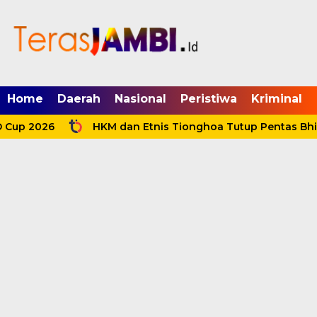
mgid.com, 522897, DIRECT, d4c29acad76ce94f
Home
Daerah
Nasional
Peristiwa
Kriminal
up 2026
HKM dan Etnis Tionghoa Tutup Pentas Bhinek