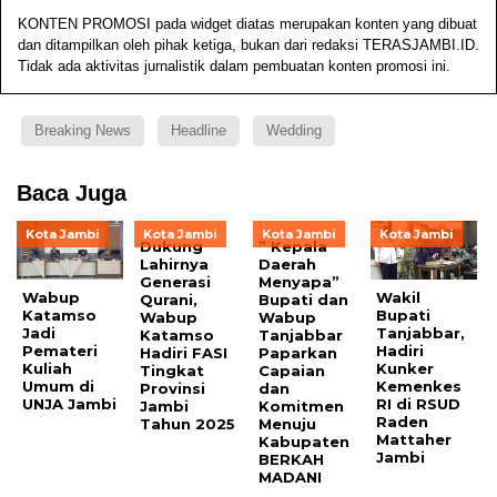
KONTEN PROMOSI pada widget diatas merupakan konten yang dibuat
dan ditampilkan oleh pihak ketiga, bukan dari redaksi TERASJAMBI.ID.
Tidak ada aktivitas jurnalistik dalam pembuatan konten promosi ini.
Breaking News
Headline
Wedding
Baca Juga
Kota Jambi
Kota Jambi
Kota Jambi
Kota Jambi
Dukung
” Kepala
Lahirnya
Daerah
Generasi
Menyapa”
Wabup
Wakil
Qurani,
Bupati dan
Katamso
Bupati
Wabup
Wabup
Jadi
Tanjabbar,
Katamso
Tanjabbar
Pemateri
Hadiri
Hadiri FASI
Paparkan
Kuliah
Kunker
Tingkat
Capaian
Umum di
Kemenkes
Provinsi
dan
UNJA Jambi
RI di RSUD
Jambi
Komitmen
Raden
Tahun 2025
Menuju
Mattaher
Kabupaten
Jambi
BERKAH
MADANI